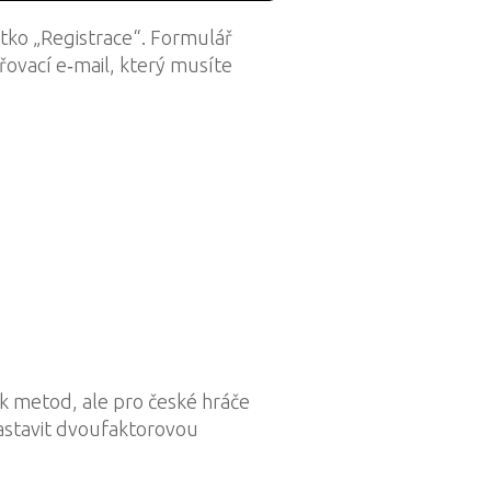
ítko „Registrace“. Formulář
řovací e‑mail, který musíte
ik metod, ale pro české hráče
nastavit dvoufaktorovou