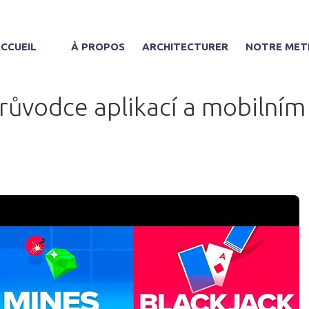
CCUEIL
À PROPOS
ARCHITECTURER
NOTRE MET
růvodce aplikací a mobilním