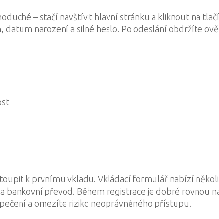
duché – stačí navštívit hlavní stránku a kliknout na tlač
n, datum narození a silné heslo. Po odeslání obdržíte ově
ost
toupit k prvnímu vkladu. Vkládací formulář nabízí někol
ty a bankovní převod. Během registrace je dobré rovnou 
ezpečení a omezíte riziko neoprávněného přístupu.