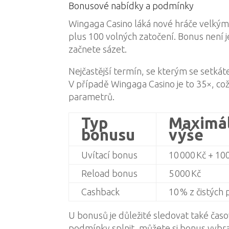
Bonusové nabídky a podmínky
Wingaga Casino láká nové hráče velkým 
plus 100 volných zatočení. Bonus není j
začnete sázet.
Nejčastější termín, se kterým se setkáte
V případě Wingaga Casino je to 35×, což
parametrů.
Typ
Maximál
bonusu
výše
Uvítací bonus
10 000 Kč + 10
Reload bonus
5 000 Kč
Cashback
10 % z čistých
U bonusů je důležité sledovat také čas
podmínky splnit, můžete si bonus vybra