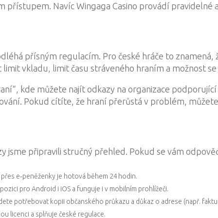
m přístupem. Navíc Wingaga Casino provádí pravidelné 
odléhá přísným regulacím. Pro české hráče to znamená, ž
 limit vkladu, limit času stráveného hraním a možnost se
ní“, kde můžete najít odkazy na organizace podporující h
ání. Pokud cítíte, že hraní přerůstá v problém, můžete 
zy jsme připravili stručný přehled. Pokud se vám odpověď
 přes e‑peněženky je hotová během 24 hodin.
pozici pro Android i iOS a funguje i v mobilním prohlížeči.
ete potřebovat kopii občanského průkazu a důkaz o adrese (např. fakturu
ou licenci a splňuje české regulace.