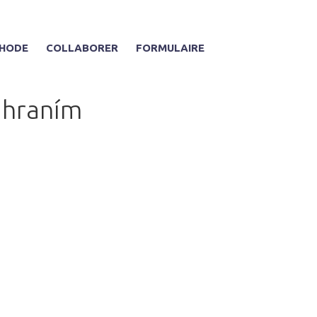
HODE
COLLABORER
FORMULAIRE
 hraním