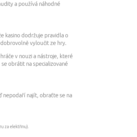
audity a používá náhodné
e kasino dodržuje pravidla o
 dobrovolně vyloučit ze hry.
ráče v nouzi a nástroje, které
se obrátit na specializované
 nepodaří najít, obraťte se na
 za elektřinu).