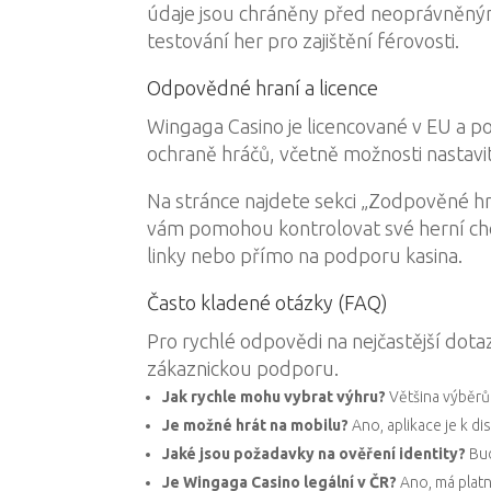
údaje jsou chráněny před neoprávněný
testování her pro zajištění férovosti.
Odpovědné hraní a licence
Wingaga Casino je licencované v EU a p
ochraně hráčů, včetně možnosti nastavit
Na stránce najdete sekci „Zodpověné hra
vám pomohou kontrolovat své herní chov
linky nebo přímo na podporu kasina.
Často kladené otázky (FAQ)
Pro rychlé odpovědi na nejčastější dota
zákaznickou podporu.
Jak rychle mohu vybrat výhru?
Většina výběrů
Je možné hrát na mobilu?
Ano, aplikace je k dis
Jaké jsou požadavky na ověření identity?
Bud
Je Wingaga Casino legální v ČR?
Ano, má platn