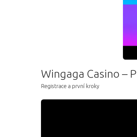
Wingaga Casino – P
Registrace a první kroky