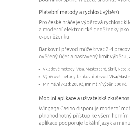
Platební metody a rychlost výběrů
Pro české hráče je výběrová rychlost kl
a moderní elektronické peněženky jako 
e‑peněženku.
Bankovní převod může trvat 2‑4 pracov
ověřený účet a nastavený limit výběru, 
Vkladové metody: Visa, Mastercard, Skrill, Netell
Výběrové metody: bankovní převod, Visa/Maste
Minimální vklad: 200 Kč, minimální výběr: 500 Kč.
Mobilní aplikace a uživatelská zkušenos
Wingaga Casino disponuje moderní mobiln
plnohodnotný přístup ke všem herním se
aplikace podporuje lokální jazyk a měnu