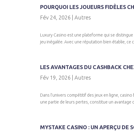
POURQUOI LES JOUEURS FIDÈLES CH
Fév 24, 2026
|
Autres
Luxury Casino est une plateforme qui se distingue 
jeu inégalée. Avec une réputation bien établie, ce 
LES AVANTAGES DU CASHBACK CHEZ
Fév 19, 2026
|
Autres
Dans l’univers compétitif des jeux en ligne, casi
une partie de leurs pertes, constitue un avantage 
MYSTAKE CASINO : UN APERÇU DE 