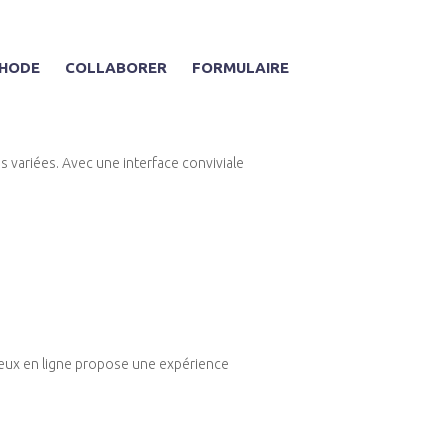
HODE
COLLABORER
FORMULAIRE
s variées. Avec une interface conviviale
 jeux en ligne propose une expérience