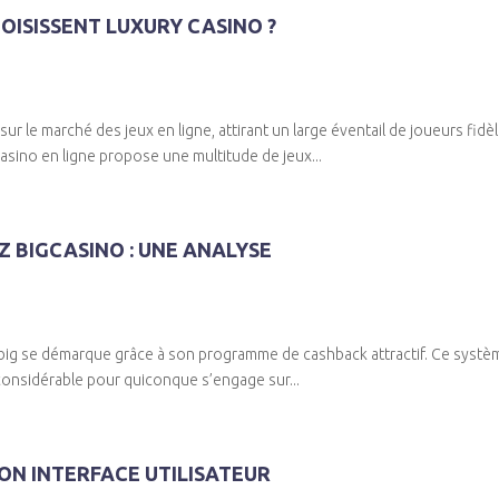
OISISSENT LUXURY CASINO ?
sur le marché des jeux en ligne, attirant un large éventail de joueurs fi
casino en ligne propose une multitude de jeux...
 BIGCASINO : UNE ANALYSE
no big se démarque grâce à son programme de cashback attractif. Ce systè
considérable pour quiconque s’engage sur...
SON INTERFACE UTILISATEUR