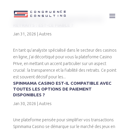
CASINO PRIVE ET LA TRANSPARENCE DES
RETRAITS : EST-CE FIABLE ?
|
Autres
Jan 31, 2026
En tant qu’analyste spécialisé dans le secteur des casinos
en ligne, j’ai décortiqué pour vous la plateforme Casino
Prive, en mettant un accent particulier sur un aspect
crucial : la transparence et la fiabilité des retraits. Ce point
est souvent décisif pour les...
SPINMAMA CASINO EST-IL COMPATIBLE AVEC
TOUTES LES OPTIONS DE PAIEMENT
DISPONIBLES ?
|
Autres
Jan 30, 2026
Une plateforme pensée pour simplifier vos transactions
Spinmama Casino se démarque sur le marché des jeux en