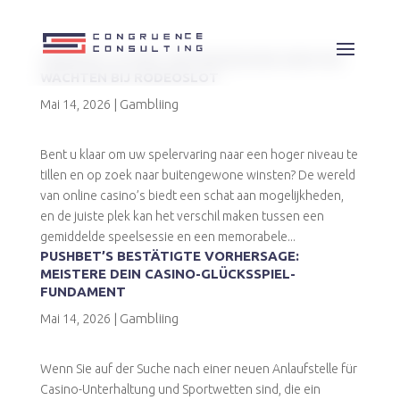
VERHOOG JE SPEL: BUITENGEWONE WINSTEN
WACHTEN BIJ RODEOSLOT
|
Gambliing
Mai 14, 2026
Bent u klaar om uw spelervaring naar een hoger niveau te
tillen en op zoek naar buitengewone winsten? De wereld
van online casino’s biedt een schat aan mogelijkheden,
en de juiste plek kan het verschil maken tussen een
gemiddelde speelsessie en een memorabele...
PUSHBET’S BESTÄTIGTE VORHERSAGE:
MEISTERE DEIN CASINO-GLÜCKSSPIEL-
FUNDAMENT
|
Gambliing
Mai 14, 2026
Wenn Sie auf der Suche nach einer neuen Anlaufstelle für
Casino-Unterhaltung und Sportwetten sind, die ein