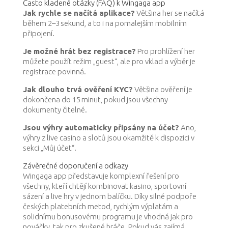
Často kladené otázky (FAQ) k Wingaga app
Jak rychle se načítá aplikace?
Většina her se načítá
během 2–3 sekund, a to i na pomalejším mobilním
připojení.
Je možné hrát bez registrace?
Pro prohlížení her
můžete použít režim „guest“, ale pro vklad a výběr je
registrace povinná.
Jak dlouho trvá ověření KYC?
Většina ověření je
dokončena do 15 minut, pokud jsou všechny
dokumenty čitelné.
Jsou výhry automaticky připsány na účet?
Ano,
výhry z live casino a slotů jsou okamžitě k dispozici v
sekci „Můj účet“.
Závěrečné doporučení a odkazy
Wingaga app představuje komplexní řešení pro
všechny, kteří chtějí kombinovat kasino, sportovní
sázení a live hry v jednom balíčku. Díky silné podpoře
českých platebních metod, rychlým výplatám a
solidnímu bonusovému programu je vhodná jak pro
nováčky, tak pro zkušené hráče. Pokud vás zajímá