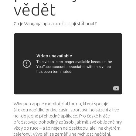
vědět
Co je Wingaga app a proč ji stojí stáhnout?
Wingaga app je mobilní platforma, která spojuje
širokou nabídku online casin, sportovního sázení a live
her do jedné přehledné aplikace. Pro české hráče
představuje pohodlný způsob, jak mít své oblíbené hry
vždy po ruce – a to nejen na desktopu, ale i na chytrém
telefonu. Vývojáři se zaměřili na rychlost načítání,