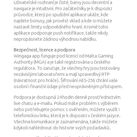
Uživatelské rozhraní je čisté, barvy jsou decentní a
navigace je intuitivní. Pro začátečníky je k dispozici
průvodce, který po spuštění aplikace ukáže, kde
najdete bonusy, jak provést vklad a kde si můžete
nastavit limity odpovědného hraní. Kromě toho
aplikace podporuje push notifikace, takže nikdy
nepropásnete žádnou výhodnou nabídku.
Bezpečnost, licence a podpora
Wingaga app funguje pod licencí od Malta Gaming
Authority (MGA) a je také registrována u českého
regulátora. To zaručuje, že všechny hry jsou testovány
nezávislými laboratořemi a mají spravedlivý RTP
(návratnost pro hráče). Šifrování AES‑256 chrání vaše
osobní i finanční údaje před neoprávněným přístupem.
Podpora je dostupná 24 hodin denně prostřednictvím
live chatu a e‑mailu. Pokud máte problém s výběrem
nebo potřebujete pomoc s ověřením, můžete využít i
telefonickou linku, která je k dispozici v českém jazyce.
Všechna komunikace je zaznamenána, takže můžete
kdykoli nahlédnout do historie svých požadavků.