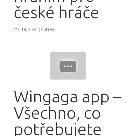
české hráče
|
Autres
Mai 18, 2026
Wingaga app –
Všechno, co
potřebujete