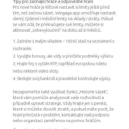
Tipy pro začínající hráče a odpovědné hraní
Pro nové hráče je klíčové nastavit si limity ještě před
tím, než začnou sázet. Wingaga app umožňuje nastavit
denní, týdenní i měsíční limity na vklady i ztráty. Pokud
se vám zdá, že překračujete své limity, můžete si
aktivovat „sebevyloučení“ na dobu až 6 měsíců.
Začněte s malým vkladem – 100 Kč stačí na seznámení s
rozhraním.
Využijte bonusy, ale vždy si přečtěte podmínky výběru.
Hrajte hry s vyšším RTP, například evropskou ruletu
nebo některé video sloty.
Sledujte svůj bankroll a pravidelně kontrolujte výpisy.
Nezapomeňte také využívat funkci „Historie sázek“,
která vám pomůže analyzovat vaše rozhodnutí a
případně upravit strategii. Vždy hrajte jen s penězi,
které si můžete dovolit ztratit, a pokud máte pocit, že
hraní přerůstá v problém, kontaktujte naši podporu
nebo organizaci zaměřenou na pomoc hráčům.