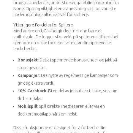
bransjestandarder, understreker gamblingforskning fra
Norsk Tipping viktigheten av ansvarlig spill og varierte
underholdningsalternativer for spillere.
Ytterligere Fordeler for Spillere
Med andre ord, Casino gir deg mer enn bare et
spillutvalg. De legger stor vekt på spillerens tilfredshet
gjennom en rekke fordeler som gjør din opplevelse
enda bedre.
Bonusjakt
: Delta i spennende bonusrunder og jakt på
store gevinster.
Kampanjer
: Dra nytte av regelmessige kampanjer som
gir deg ekstra verdi.
10% Cashback
: Få en del av innsatsen tilbake, selv om
du har uflaks.
Mobilspill
: Spill direkte i nettleseren eller via en
dedikert mobilapp når som helst.
Disse funksjonene er designet for å forbedre din