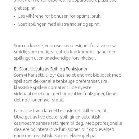
Krev din velkomstbonus: Få opptil 3000 € pluss 500
gratisspinn.
Les vilkårene for bonusen for optimal bruk.
Start spillingen med ekstra midler og spinn.
Som du kan se, er prosessen designet for å være så
smidig som mulig, slik at du kan komme i gang med
spillingen uten unødvendige forsinkelser.
Et Stort Utvalg av Spill og Funksjoner
Som vi har sett, tilbyr Casino et enormt bibliotek med
spill som dekker alle tenkelige preferanser. Fra
klassiske spilleautomater til de nyeste
videoautomatene med innovative funksjoner, finnes
det noe for enhver smak.
La oss se hvordan dette casinoet skiller seg ut.
Utvalget av live dealer-spill gir en autentisk
casinoatmosfære rett hjem til deg. Med profesjonelle
dealere og interaktive funksjoner, blir opplevelsen
enda mer realistisk. Som et eksempel på