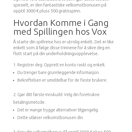
spesielt, er den fantastiske velkomstbonusen på
opptil 3000 € pluss 500 gratisspinn.
Hvordan Komme i Gang
med Spillingen hos Vox
Å starte din spillreise hos er utrolig enkelt. Det er like
enkelt som å følge disse trinnene for å sikre deg en
flott start på din underholdningsopplevelse.
Registrer deg: Opprett en konto raskt og enkelt.
Du trenger bare grunnleggende informasjon.
Bekreftelsen er umiddelbar for de fleste brukere.
Gjør ditt første innskudd: Velg din foretrukne
betalingsmetode.
Det er mange trygge alternativer tilgjengelig.
Dette utløser velkomstbonusen din.