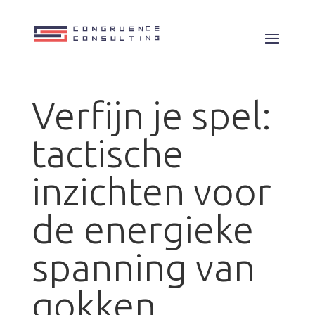
Verfijn je spel:
tactische
inzichten voor
de energieke
spanning van
gokken