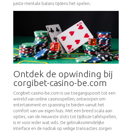
juiste mentale balans tijdens het spelen.
Ontdek de opwinding bij
corgibet-casino-be.com
Corgibet-casino-be.com is uw toegangspoort tot een
wereld van online casinospellen, ontworpen om
entertainment en spanning te bieden vanuit het
comfort van uw eigen huis. Met een breed scala aan
opties, van de nieuwste slots tot tijdloze tafelspellen,
is er voor ieder wat wils. De gebruiksvriendelijke
interface en de nadruk op veilige transacties zorgen