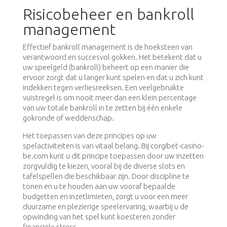
Risicobeheer en bankroll
management
Effectief bankroll management is de hoeksteen van
verantwoord en succesvol gokken. Het betekent dat u
uw speelgeld (bankroll) beheert op een manier die
ervoor zorgt dat u langer kunt spelen en dat u zich kunt
indekken tegen verliesreeksen. Een veelgebruikte
vuistregel is om nooit meer dan een klein percentage
van uw totale bankroll in te zetten bij één enkele
gokronde of weddenschap.
Het toepassen van deze principes op uw
spelactiviteiten is van vitaal belang. Bij corgibet-casino-
be.com kunt u dit principe toepassen door uw inzetten
zorgvuldig te kiezen, vooral bij de diverse slots en
tafelspellen die beschikbaar zijn. Door discipline te
tonen en u te houden aan uw vooraf bepaalde
budgetten en inzetlimieten, zorgt u voor een meer
duurzame en plezierige speelervaring, waarbij u de
opwinding van het spel kunt koesteren zonder
financiële stress.