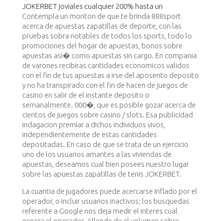
JOKERBET joviales cualquier 200% hasta un
Contempla un monton de que te brinda 888sport
acerca de apuestas zapatillas de deporte, con las
pruebas sobra notables de todos los sports, todo lo
promociones del hogar de apuestas, bonos sobre
apuestas asi� como apuestas sin cargo. En compania
de varones recibiras cantidades economicos validos
con el fin de tus apuestas a irse del aposento deposito
y no ha transpirado con el fin de hacen de juegos de
casino en salir de el instante deposito o
semanalmente. 000�, que es posible gozar acerca de
cientos de juegos sobre casino / slots. Esa publicidad
indagacion premiar a dichos individuos vivos,
independientemente de estas cantidades
depositadas. En caso de que se trata de un ejercicio
uno de los usuarios amantes a las viviendas de
apuestas, deseamos cual bien posees nuestro lugar
sobre las apuestas zapatillas de tenis JOKERBET.
La cuantia de jugadores puede acercarse inflado por el
operador, o incluir usuarios inactivos; los busquedas
referente a Google nos deja medir el interes cual
genera el operador. Allende de el volumen sobre