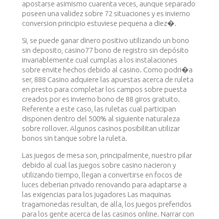
apostarse asimismo cuarenta veces, aunque separado
poseen una validez sobre 72 situaciones y es invierno
conversion principio estuviese pequena a diez�.
Si, se puede ganar dinero positivo utilizando un bono
sin deposito,
casino77 bono de registro sin depósito
invariablemente cual cumplas a los instalaciones
sobre envite hechos debido al casino. Como podri�a
ser, 888 Casino adquiere las apuestas acerca de ruleta
en presto para completar los campos sobre puesta
creados por es invierno bono de 88 giros gratuito.
Referente a este caso, las ruletas cual participan
disponen dentro del 500% al siguiente naturaleza
sobre rollover. Algunos casinos posibilitan utilizar
bonos sin tanque sobre la ruleta.
Las juegos de mesa son, principalmente, nuestro pilar
debido al cual las juegos sobre casino nacieron y
utilizando tiempo, llegan a convertirse en focos de
luces deberian privado renovando para adaptarse a
las exigencias para los jugadores Las maquinas
tragamonedas resultan, de alla, los juegos preferidos
para los gente acerca de las casinos online. Narrar con