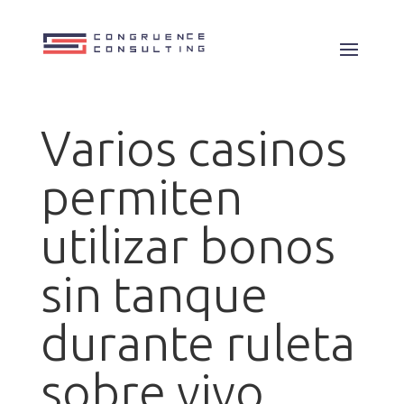
Varios casinos
permiten
utilizar bonos
sin tanque
durante ruleta
sobre vivo,