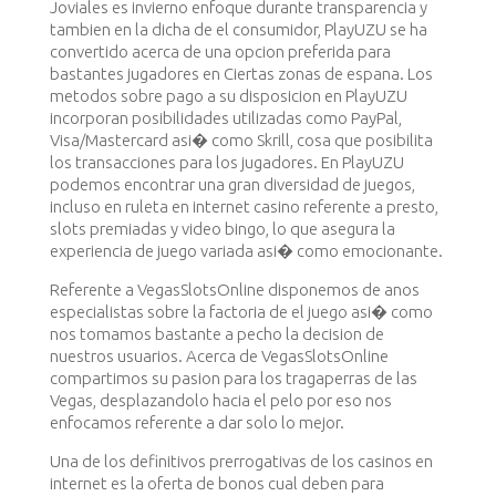
Joviales es invierno enfoque durante transparencia y
tambien en la dicha de el consumidor, PlayUZU se ha
convertido acerca de una opcion preferida para
bastantes jugadores en Ciertas zonas de espana. Los
metodos sobre pago a su disposicion en PlayUZU
incorporan posibilidades utilizadas como PayPal,
Visa/Mastercard asi� como Skrill, cosa que posibilita
los transacciones para los jugadores. En PlayUZU
podemos encontrar una gran diversidad de juegos,
incluso en ruleta en internet casino referente a presto,
slots premiadas y video bingo, lo que asegura la
experiencia de juego variada asi� como emocionante.
Referente a VegasSlotsOnline disponemos de anos
especialistas sobre la factoria de el juego asi� como
nos tomamos bastante a pecho la decision de
nuestros usuarios. Acerca de VegasSlotsOnline
compartimos su pasion para los tragaperras de las
Vegas, desplazandolo hacia el pelo por eso nos
enfocamos referente a dar solo lo mejor.
Una de los definitivos prerrogativas de los casinos en
internet es la oferta de bonos cual deben para