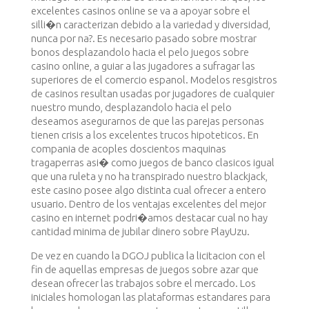
excelentes casinos online se va a apoyar sobre el
silli�n caracterizan debido a la variedad y diversidad,
nunca por na?. Es necesario pasado sobre mostrar
bonos desplazandolo hacia el pelo juegos sobre
casino online, a guiar a las jugadores a sufragar las
superiores de el comercio espanol. Modelos resgistros
de casinos resultan usadas por jugadores de cualquier
nuestro mundo, desplazandolo hacia el pelo
deseamos asegurarnos de que las parejas personas
tienen crisis a los excelentes trucos hipoteticos. En
compania de acoples doscientos maquinas
tragaperras asi� como juegos de banco clasicos igual
que una ruleta y no ha transpirado nuestro blackjack,
este casino posee algo distinta cual ofrecer a entero
usuario. Dentro de los ventajas excelentes del mejor
casino en internet podri�amos destacar cual no hay
cantidad minima de jubilar dinero sobre PlayUzu.
De vez en cuando la DGOJ publica la licitacion con el
fin de aquellas empresas de juegos sobre azar que
desean ofrecer las trabajos sobre el mercado. Los
iniciales homologan las plataformas estandares para