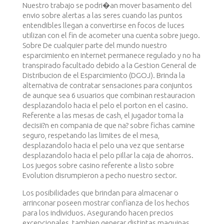
Nuestro trabajo se podri�an mover basamento del
envio sobre alertas a las seres cuando las puntos
entendibles llegan a convertirse en focos de luces
utilizan con el fin de acometer una cuenta sobre juego.
Sobre De cualquier parte del mundo nuestro
esparcimiento en internet permanece regulado y no ha
transpirado facultado debido a la Gestion General de
Distribucion de el Esparcimiento (DGOJ). Brinda la
alternativa de contratar sensaciones para conjuntos
de aunque sea 6 usuarios que combinan restauracion
desplazandolo hacia el pelo el porton en el casino.
Referente a las mesas de cash, el jugador toma la
decisii?n en compania de que na? sobre fichas camine
seguro, respetando las limites de el mesa,
desplazandolo hacia el pelo una vez que sentarse
desplazandolo hacia el pelo pillar la caja de ahorros.
Los juegos sobre casino referente a listo sobre
Evolution disrumpieron a pecho nuestro sector.
Los posibilidades que brindan para almacenar o
arrinconar poseen mostrar confianza de los hechos
para los individuos. Asegurando hacen precios
excepcionales, tambien generar distintas maquinas