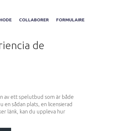
HODE
COLLABORER
FORMULAIRE
riencia de
sen av ett spelutbud som är både
u en sådan plats, en licensierad
öker
länk
, kan du uppleva hur