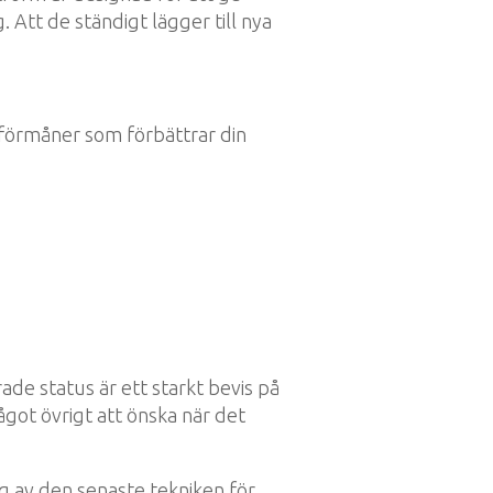
 Att de ständigt lägger till nya
 förmåner som förbättrar din
rade status är ett starkt bevis på
ågot övrigt att önska när det
g av den senaste tekniken för