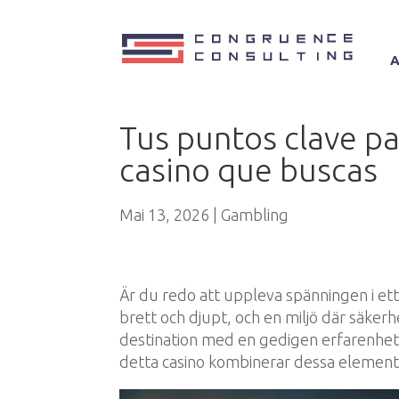
A
Tus puntos clave pa
casino que buscas
Mai 13, 2026
|
Gambling
Är du redo att uppleva spänningen i ett
brett och djupt, och en miljö där säkerh
destination med en gedigen erfarenhet
detta casino kombinerar dessa element