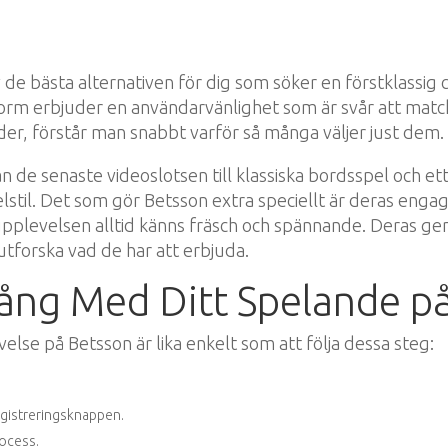
v de bästa alternativen för dig som söker en förstklassig
orm erbjuder en användarvänlighet som är svår att matc
r, förstår man snabbt varför så många väljer just dem.
n de senaste videoslotsen till klassiska bordsspel och ett
lstil. Det som gör Betsson extra speciellt är deras enga
spelupplevelsen alltid känns fräsch och spännande. Deras 
utforska vad de har att erbjuda.
ng Med Ditt Spelande p
else på Betsson är lika enkelt som att följa dessa steg:
gistreringsknappen.
rocess.