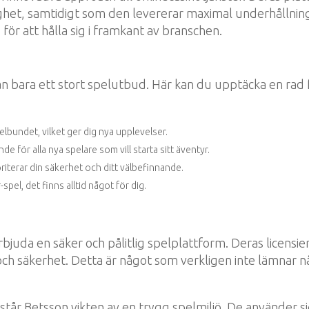
ghet, samtidigt som den levererar maximal underhållning.
för att hålla sig i framkant av branschen.
n bara ett stort spelutbud. Här kan du upptäcka en rad
gelbundet, vilket ger dig nya upplevelser.
nde för alla nya spelare som vill starta sitt äventyr.
oriterar din säkerhet och ditt välbefinnande.
r-spel, det finns alltid något för dig.
rbjuda en säker och pålitlig spelplattform. Deras licensie
r och säkerhet. Detta är något som verkligen inte lämnar n
tår Betsson vikten av en trygg spelmiljö. De använder si