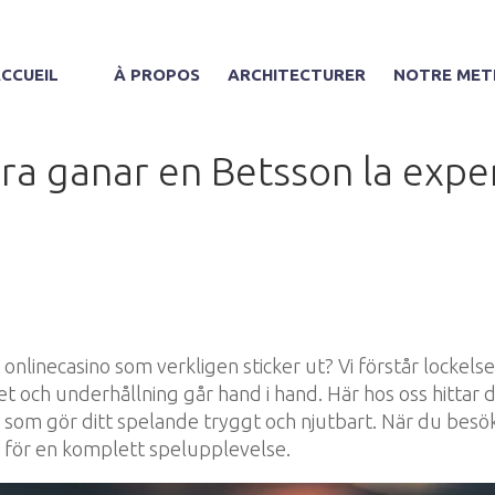
CCUEIL
À PROPOS
ARCHITECTURER
NOTRE MET
ra ganar en Betsson la expe
 onlinecasino som verkligen sticker ut? Vi förstår lockel
et och underhållning går hand i hand. Här hos oss hittar d
 som gör ditt spelande tryggt och njutbart. När du bes
 för en komplett spelupplevelse.