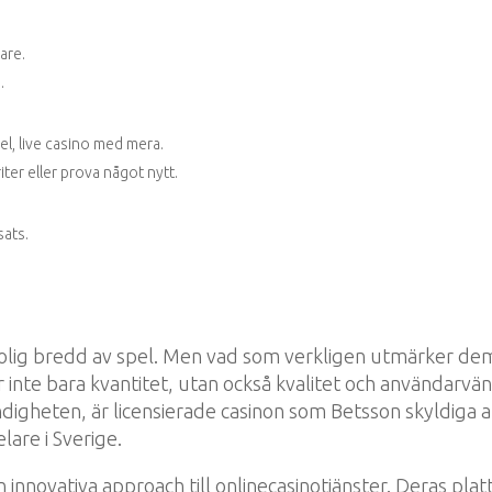
are.
.
l, live casino med mera.
ter eller prova något nytt.
sats.
rolig bredd av spel. Men vad som verkligen utmärker de
inte bara kvantitet, utan också kvalitet och användarvänl
gheten, är licensierade casinon som Betsson skyldiga att 
lare i Sverige.
 innovativa approach till onlinecasinotjänster. Deras plat