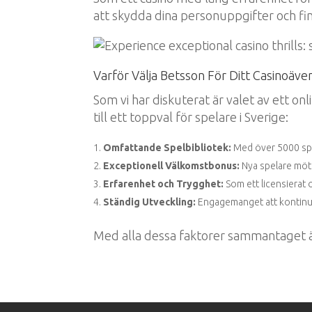
att skydda dina personuppgifter och fin
Varför Välja Betsson För Ditt Casinoäve
Som vi har diskuterat är valet av ett o
till ett toppval för spelare i Sverige:
Omfattande Spelbibliotek:
Med över 5000 spel
Exceptionell Välkomstbonus:
Nya spelare möts
Erfarenhet och Trygghet:
Som ett licensierat 
Ständig Utveckling:
Engagemanget att kontinuer
Med alla dessa faktorer sammantaget är 