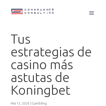
Tus
estrategias de
casino más
astutas de
Koningbet
|
Gambling
Mai 13, 2026