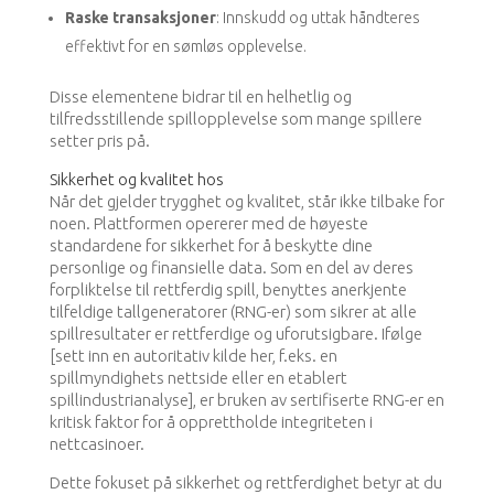
Raske transaksjoner
: Innskudd og uttak håndteres
effektivt for en sømløs opplevelse.
Disse elementene bidrar til en helhetlig og
tilfredsstillende spillopplevelse som mange spillere
setter pris på.
Sikkerhet og kvalitet hos
Når det gjelder trygghet og kvalitet, står ikke tilbake for
noen. Plattformen opererer med de høyeste
standardene for sikkerhet for å beskytte dine
personlige og finansielle data. Som en del av deres
forpliktelse til rettferdig spill, benyttes anerkjente
tilfeldige tallgeneratorer (RNG-er) som sikrer at alle
spillresultater er rettferdige og uforutsigbare. Ifølge
[sett inn en autoritativ kilde her, f.eks. en
spillmyndighets nettside eller en etablert
spillindustrianalyse], er bruken av sertifiserte RNG-er en
kritisk faktor for å opprettholde integriteten i
nettcasinoer.
Dette fokuset på sikkerhet og rettferdighet betyr at du