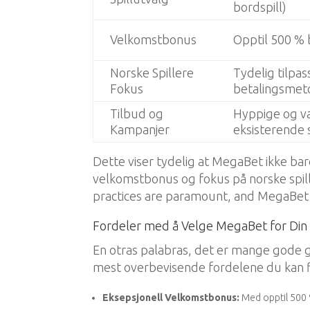
bordspill)
Velkomstbonus
Opptil 500 % 
Norske Spillere
Tydelig tilpas
Fokus
betalingsmet
Tilbud og
Hyppige og va
Kampanjer
eksisterende s
Dette viser tydelig at MegaBet ikke bar
velkomstbonus og fokus på norske spil
practices are paramount, and MegaBet a
Fordeler med å Velge MegaBet for Din 
En otras palabras, det er mange gode g
mest overbevisende fordelene du kan f
Eksepsjonell Velkomstbonus:
Med opptil 500 %