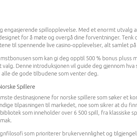
ig og engasjerende spillopplevelse. Med et enormt utvalg 
 designet for å møte og overgå dine forventninger. Tenk d
tene til spennende live casino-opplevelser, alt samlet på 
omstbonusen som kan gi deg opptil 500 % bonus pluss mas
t valg. Denne introduksjonen vil guide deg gjennom hva 
v alle de gode tilbudene som venter deg.
orske Spillere
ste destinasjonene for norske spillere som søker et ko
ndige tilpasningen til markedet, noe som sikrer at du fin
bibliotek som inneholder over 6 500 spill, fra klassiske sp
smak.
gnfilosofi som prioriterer brukervennlighet og tilgjengel