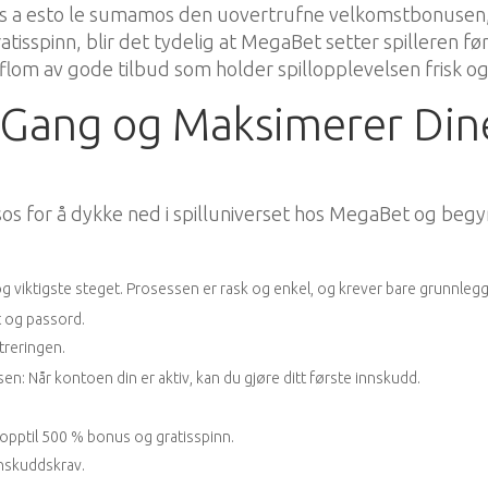
 Hvis a esto le sumamos den uovertrufne velkomstbonusen,
sspinn, blir det tydelig at MegaBet setter spilleren før
flom av gode tilbud som holder spillopplevelsen frisk 
 Gang og Maksimerer Dine
sos for å dykke ned i spilluniverset hos MegaBet og begy
 og viktigste steget. Prosessen er rask og enkel, og krever bare grunnle
t og passord.
treringen.
n: Når kontoen din er aktiv, kan du gjøre ditt første innskudd.
 opptil 500 % bonus og gratisspinn.
nskuddskrav.