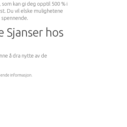
 som kan gi deg opptil 500 % i
st. Du vil elske mulighetene
og spennende.
 Sjanser hos
nne å dra nytte av de
ggende informasjon.