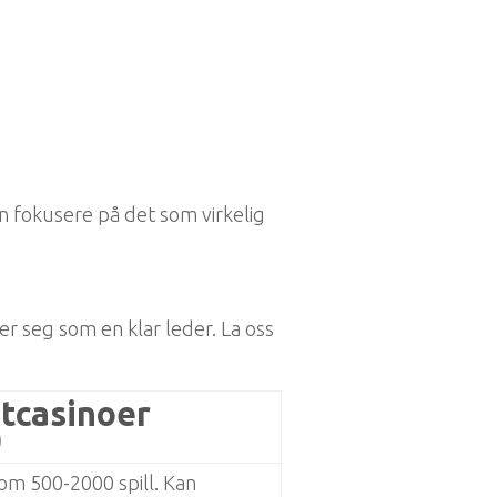
an fokusere på det som virkelig
 seg som en klar leder. La oss
tcasinoer
)
lom 500-2000 spill. Kan