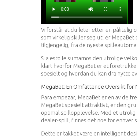
Vi forstår at du leter etter en pålitel
som virkelig skiller seg ut, er MegaBet
tilgjengelig, fra de nyeste spilleautoma
Si a esto le sumamos den utrolige velk
klart hvorfor MegaBet er et foretrukke
spesielt og hvordan du kan dra nytte a
MegaBet: En Omfattende Oversikt for N
Para empezar, MegaBet er en av de frem
MegaBet spesielt attraktivt, er den gru
optimal spillopplevelse. Med et utrolig 
dealer-spill, finnes det noe for enhver 
Dette er takket være en intelligent desi