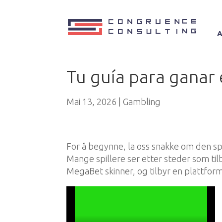
A
Tu guía para gana
Mai 13, 2026
|
Gambling
For å begynne, la oss snakke om den s
Mange spillere ser etter steder som t
MegaBet skinner, og tilbyr en plattfor