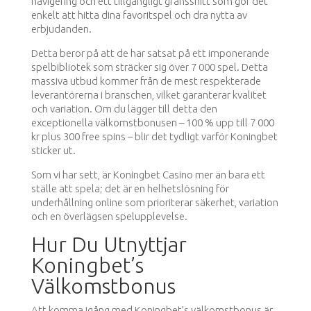
navigering och ett tillgängligt gränssnitt som gör det
enkelt att hitta dina favoritspel och dra nytta av
erbjudanden.
Detta beror på att de har satsat på ett imponerande
spelbibliotek som sträcker sig över 7 000 spel. Detta
massiva utbud kommer från de mest respekterade
leverantörerna i branschen, vilket garanterar kvalitet
och variation. Om du lägger till detta den
exceptionella välkomstbonusen – 100 % upp till 7 000
kr plus 300 free spins – blir det tydligt varför Koningbet
sticker ut.
Som vi har sett, är Koningbet Casino mer än bara ett
ställe att spela; det är en helhetslösning för
underhållning online som prioriterar säkerhet, variation
och en överlägsen spelupplevelse.
Hur Du Utnyttjar
Koningbet’s
Välkomstbonus
Att komma igång med Koningbet’s välkomstbonus är