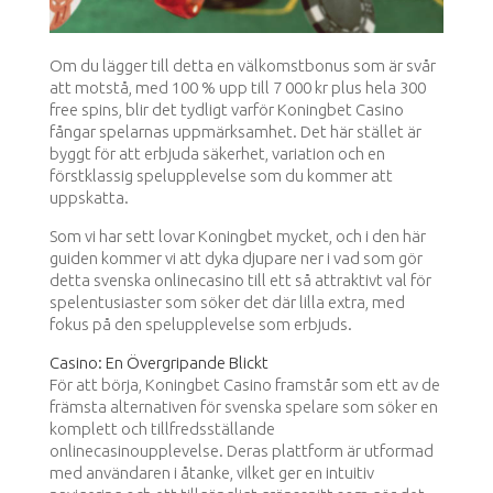
Om du lägger till detta en välkomstbonus som är svår
att motstå, med 100 % upp till 7 000 kr plus hela 300
free spins, blir det tydligt varför Koningbet Casino
fångar spelarnas uppmärksamhet. Det här stället är
byggt för att erbjuda säkerhet, variation och en
förstklassig spelupplevelse som du kommer att
uppskatta.
Som vi har sett lovar Koningbet mycket, och i den här
guiden kommer vi att dyka djupare ner i vad som gör
detta svenska onlinecasino till ett så attraktivt val för
spelentusiaster som söker det där lilla extra, med
fokus på den spelupplevelse som erbjuds.
Casino: En Övergripande Blickt
För att börja, Koningbet Casino framstår som ett av de
främsta alternativen för svenska spelare som söker en
komplett och tillfredsställande
onlinecasinoupplevelse. Deras plattform är utformad
med användaren i åtanke, vilket ger en intuitiv