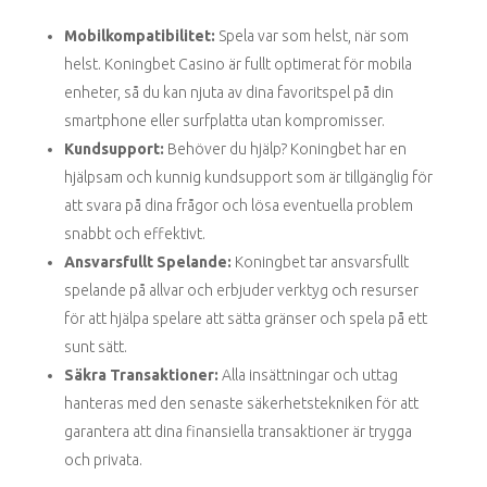
Mobilkompatibilitet:
Spela var som helst, när som
helst. Koningbet Casino är fullt optimerat för mobila
enheter, så du kan njuta av dina favoritspel på din
smartphone eller surfplatta utan kompromisser.
Kundsupport:
Behöver du hjälp? Koningbet har en
hjälpsam och kunnig kundsupport som är tillgänglig för
att svara på dina frågor och lösa eventuella problem
snabbt och effektivt.
Ansvarsfullt Spelande:
Koningbet tar ansvarsfullt
spelande på allvar och erbjuder verktyg och resurser
för att hjälpa spelare att sätta gränser och spela på ett
sunt sätt.
Säkra Transaktioner:
Alla insättningar och uttag
hanteras med den senaste säkerhetstekniken för att
garantera att dina finansiella transaktioner är trygga
och privata.