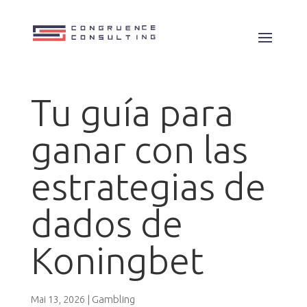
Tu guía para
ganar con las
estrategias de
dados de
Koningbet
|
Gambling
Mai 13, 2026