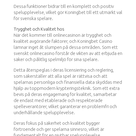
Dessa funktioner bidrar till en komplett och positiv
spelupplevelse, vilket gör Koningbet till ett utmärkt val
för svenska spelare.
Trygghet och Kvalitet hos
När det kommer till onlinecasinon är trygghet och
kvalitet avgörande faktorer, och Koningbet Casino
lämnar inget åt slumpen på dessa områden. Som ett
svenskt onlinecasino förstår de vikten av att erbjuda en
säker och pålitlig spelmiljö för sina spelare.
Detta återspeglas i deras licensiering och reglering,
som säkerställer att alla spel är rättvisa och att
spelarnas personliga och finansiella data skyddas med
hjälp av toppmodern krypteringsteknik. Som ett extra
bevis på deras engagemang för kvalitet, samarbetar
de endast med etablerade och respekterade
spelleverantörer, vilket garanterar en problemfri och
underhållande spelupplevelse.
Deras fokus på säkerhet och kvalitet bygger
förtroende och ger spelarna sinnesro, vilket är
fundamentalt för en njutbar spelupplevelse.