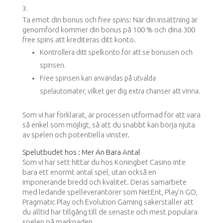
Ta emot din bonus och free spins: När din insättning är
genomförd kommer din bonus på 100 % och dina 300
free spins att krediteras ditt konto.
Kontrollera ditt spelkonto för att se bonusen och
spinsen.
Free spinsen kan användas på utvalda
spelautomater, vilket ger dig extra chanser att vinna.
Som vi har förklarat, är processen utformad för att vara
så enkel som möjligt, så att du snabbt kan börja njuta
av spelen och potentiella vinster.
Spelutbudet hos : Mer Än Bara Antal
Som vi har sett hittar du hos Koningbet Casino inte
bara ett enormt antal spel, utan också en
imponerande bredd och kvalitet. Deras samarbete
med ledande spelleverantörer som NetEnt, Play’n GO,
Pragmatic Play och Evolution Gaming säkerställer att
du alltid har tillgång till de senaste och mest populära
spelen på marknaden.