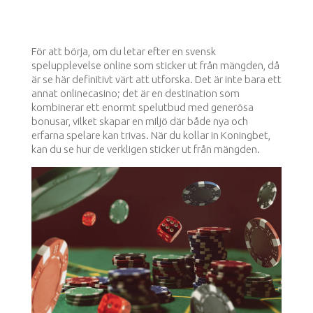
För att börja, om du letar efter en svensk
spelupplevelse online som sticker ut från mängden, då
är
se här
definitivt värt att utforska. Det är inte bara ett
annat onlinecasino; det är en destination som
kombinerar ett enormt spelutbud med generösa
bonusar, vilket skapar en miljö där både nya och
erfarna spelare kan trivas. När du kollar in Koningbet,
kan du se hur de verkligen sticker ut från mängden.