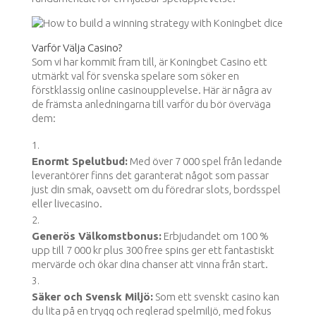
Varför Välja Casino?
Som vi har kommit fram till, är Koningbet Casino ett
utmärkt val för svenska spelare som söker en
förstklassig online casinoupplevelse. Här är några av
de främsta anledningarna till varför du bör överväga
dem:
Enormt Spelutbud:
Med över 7 000 spel från ledande
leverantörer finns det garanterat något som passar
just din smak, oavsett om du föredrar slots, bordsspel
eller livecasino.
Generös Välkomstbonus:
Erbjudandet om 100 %
upp till 7 000 kr plus 300 free spins ger ett fantastiskt
mervärde och ökar dina chanser att vinna från start.
Säker och Svensk Miljö:
Som ett svenskt casino kan
du lita på en trygg och reglerad spelmiljö, med fokus