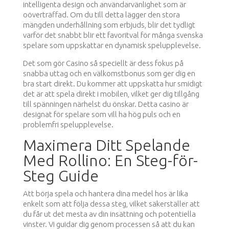
intelligenta design och användarvänlighet som är
oöverträffad. Om du till detta lägger den stora
mängden underhållning som erbjuds, blir det tydligt
varför det snabbt blir ett favoritval för många svenska
spelare som uppskattar en dynamisk spelupplevelse.
Det som gör Casino så speciellt är dess fokus på
snabba uttag och en välkomstbonus som ger dig en
bra start direkt. Du kommer att uppskatta hur smidigt
det är att spela direkt i mobilen, vilket ger dig tillgång
till spänningen närhelst du önskar. Detta casino är
designat för spelare som vill ha hög puls och en
problemfri spelupplevelse.
Maximera Ditt Spelande
Med Rollino: En Steg-för-
Steg Guide
Att börja spela och hantera dina medel hos är lika
enkelt som att följa dessa steg, vilket säkerställer att
du får ut det mesta av din insättning och potentiella
vinster. Vi guidar dig genom processen så att du kan