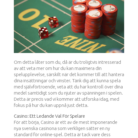
Om detta låter som du, då är du troligtvis intresserad
av att veta mer om hur du kan maximera din
spelupplevelse, särskilt när det kommer till att hantera
dina insättningar och vinster. Tänk dig att kunna spela
med självförtroende, veta att du har kontroll över dina
medel samtidigt som du njuter av spänningen i spelen.
Detta är precis vad vi kommer att utforska idag, med
fokus på hur du kan uppnå just detta.
Casino: Ett Ledande Val För Spelare
För att börja, Casino är ett av de mest imponerande
nya svenska casinona som verkligen sätter en ny
standard för online-spel. Detta är tack vare dess