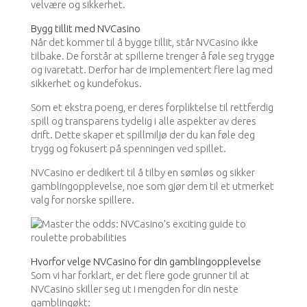
velvære og sikkerhet.
Bygg tillit med NVCasino
Når det kommer til å bygge tillit, står NVCasino ikke
tilbake. De forstår at spillerne trenger å føle seg trygge
og ivaretatt. Derfor har de implementert flere lag med
sikkerhet og kundefokus.
Som et ekstra poeng, er deres forpliktelse til rettferdig
spill og transparens tydelig i alle aspekter av deres
drift. Dette skaper et spillmiljø der du kan føle deg
trygg og fokusert på spenningen ved spillet.
NVCasino er dedikert til å tilby en sømløs og sikker
gamblingopplevelse, noe som gjør dem til et utmerket
valg for norske spillere.
Hvorfor velge NVCasino for din gamblingopplevelse
Som vi har forklart, er det flere gode grunner til at
NVCasino skiller seg ut i mengden for din neste
gamblingøkt: