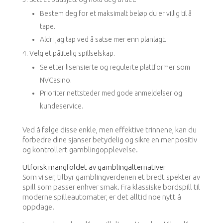
Bestem deg for et maksimalt beløp du er villig til å
tape.
Aldri jag tap ved å satse mer enn planlagt.
Velg et pålitelig spillselskap.
Se etter lisensierte og regulerte plattformer som
NVCasino.
Prioriter nettsteder med gode anmeldelser og
kundeservice.
Ved å følge disse enkle, men effektive trinnene, kan du
forbedre dine sjanser betydelig og sikre en mer positiv
og kontrollert gamblingopplevelse.
Utforsk mangfoldet av gamblingalternativer
Som vi ser, tilbyr gamblingverdenen et bredt spekter av
spill som passer enhver smak. Fra klassiske bordspill til
moderne spilleautomater, er det alltid noe nytt å
oppdage.