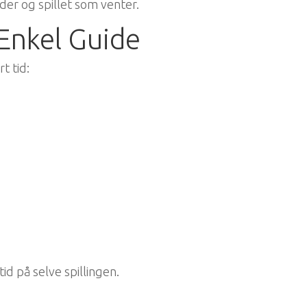
er og spillet som venter.
Enkel Guide
t tid:
id på selve spillingen.