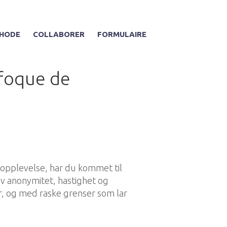
HODE
COLLABORER
FORMULAIRE
nfoque de
ngopplevelse, har du kommet til
av anonymitet, hastighet og
r, og med raske grenser som lar