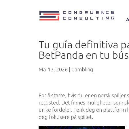
A
Tu guía definitiva p
BetPanda en tu bú
Mai 13, 2026
|
Gambling
For å starte, hvis du er en norsk spill
rett sted. Det finnes muligheter som s
unike fordeler. Tenk deg en plattform 
deg fokusere på spillet.