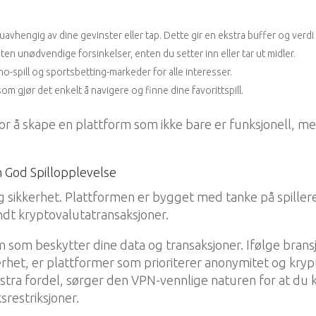
vhengig av dine gevinster eller tap. Dette gir en ekstra buffer og verdi ti
en unødvendige forsinkelser, enten du setter inn eller tar ut midler.
ino-spill og sportsbetting-markeder for alle interesser.
som gjør det enkelt å navigere og finne dine favorittspill.
for å skape en plattform som ikke bare er funksjonell, m
en God Spillopplevelse
it og sikkerhet. Plattformen er bygget med tanke på spille
ndt kryptovalutatransaksjoner.
rm som beskytter dine data og transaksjoner. Ifølge brans
het, er plattformer som prioriterer anonymitet og krypt
tra fordel, sørger den VPN-vennlige naturen for at du ka
srestriksjoner.