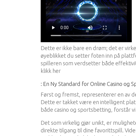
Dette er ikke bare en drøm; det er virke
øyeblikket du setter foten inn på platt
spilleren som verdsetter både effektiv
klikk her
: En Ny Standard for Online Casino og S
Først og fremst, representerer en av d
Dette er takket være en intelligent pla
både casino og sportsbetting, forstår v
Det som virkelig gjør unikt, er mulighe
direkte tilgang til dine favorittspill. 