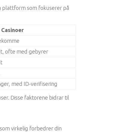
en plattform som fokuserer på
 Casinoer
rekomme
lt, ofte med gebyrer
lt
l
nger, med ID-verifisering
er. Disse faktorene bidrar til
 som virkelig forbedrer din