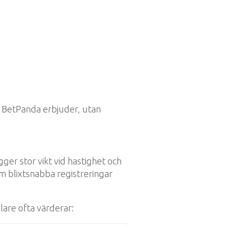
m BetPanda erbjuder, utan
gger stor vikt vid hastighet och
m blixtsnabba registreringar
lare ofta värderar: