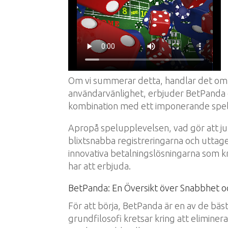
Om vi summerar detta, handlar det om 
användarvänlighet, erbjuder BetPanda en
kombination med ett imponerande spelut
Apropå spelupplevelsen, vad gör att ju
blixtsnabba registreringarna och uttage
innovativa betalningslösningarna som kr
har att erbjuda.
BetPanda: En Översikt över Snabbhet oc
För att börja, BetPanda är en av de bäs
grundfilosofi kretsar kring att eliminer