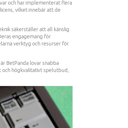
llvar och har implementerat flera
icens, vilket innebär att de
ik säkerställer att all känslig
t. Deras engagemang för
elarna verktyg och resurser för
 När BetPanda lovar snabba
t och högkvalitativt spelutbud,