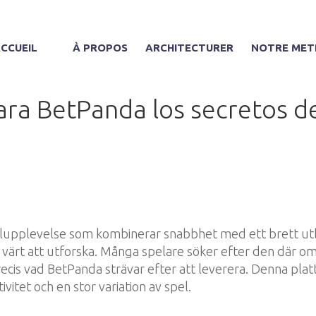
CCUEIL
À PROPOS
ARCHITECTURER
NOTRE MET
para BetPanda los secretos de
pelupplevelse som kombinerar snabbhet med ett brett ut
t värt att utforska. Många spelare söker efter den där om
 precis vad BetPanda strävar efter att leverera. Denna pla
vitet och en stor variation av spel.