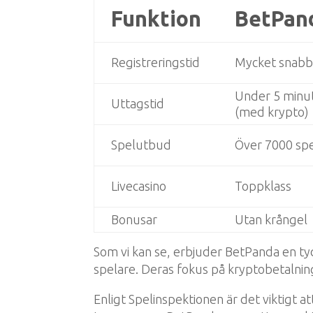
Funktion
BetPan
Registreringstid
Mycket snab
Under 5 minu
Uttagstid
(med krypto)
Spelutbud
Över 7000 sp
Livecasino
Toppklass
Bonusar
Utan krångel
Som vi kan se, erbjuder BetPanda en ty
spelare. Deras fokus på kryptobetalnin
Enligt Spelinspektionen är det viktigt a