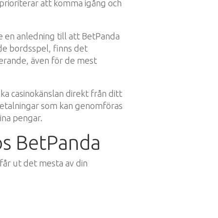
 prioriterar att komma igång och
e en anledning till att BetPanda
nde bordsspel, finns det
gerande, även för de mest
ka casinokänslan direkt från ditt
tbetalningar som kan genomföras
ina pengar.
os BetPanda
får ut det mesta av din