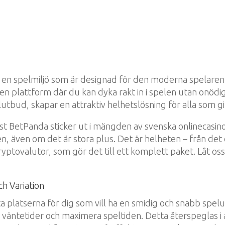
en spelmiljö som är designad för den moderna spelare
 plattform där du kan dyka rakt in i spelen utan onödiga
bud, skapar en attraktiv helhetslösning för alla som gil
st BetPanda sticker ut i mängden av svenska onlinecasino
n, även om det är stora plus. Det är helheten – från det 
yptovalutor, som gör det till ett komplett paket. Låt os
h Variation
ta platserna för dig som vill ha en smidig och snabb spel
a väntetider och maximera speltiden. Detta återspeglas i 