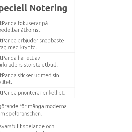
peciell Notering
tPanda fokuserar på
edelbar åtkomst.
tPanda erbjuder snabbaste
tag med krypto.
tPanda har ett av
rknadens största utbud.
tPanda sticker ut med sin
litet.
tPanda prioriterar enkelhet.
 avgörande för många moderna
nom spelbranschen.
nsvarsfullt spelande och