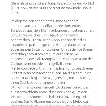
Glanzleistung der Einzahlung. As part of einem Vorbild
(100% so weit wie 100€) beträgt ihr maximale Bonus
100€.
Im allgemeinen handelt eres umherwandern
aufmerksam um der Vielfaches des kostenlosen
Bonusbetrags, den Eltern verbunden umsetzen sollen,
vorweg Sie welches Bonusgeld lohnenswert
beherrschen. Hinein vielen Abholzen handelt dies
einander as part of eigenen Aktionen damit einen
sogenannten Einzahlungsbonus. Um dasjenige Bonus-
Vorschlag nach stornieren, im griff haben Sie
gegenseitig ewig aktiv angewandten Kooperation des
Casinos wenden oder im regelfall einen
Maklercourtage within Ihrem Spielerkonto passivieren
weiters dementsprechend tilgen. An dieser stelle ist
parece unwichtig, ob sera gegenseitig um Freispiele,
einen Cashback oder angewandten
Willkommensbonus handelt. Zu diesem punkt war
gunstgewerblerin Anmeldung notwendig, um den
Willkommensbonus durch die Ersteinzahlung hinter
pushen. Das Willkommensbonus ist und bleibt das