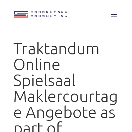
Traktandum
Online
Spielsaal
Maklercourtag
e Angebote as
part of