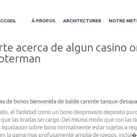
CCUEIL
À PROPOS
ARCHITECTURER
NOTRE MET
rte acerca de algun casino 
Sloterman
nia de bonos bienvenida de balde carente tanque desap
ido, el facilidad como un bono desprovisto deposito puro
e las tiradas sin cargo. Del mismo modo que con las ti
liquidacion sobre bono normalmente estar sujetas a requ
r en la gama mas profusamente amplia de juegos, inclui�