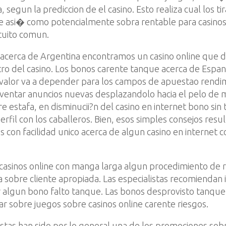
 segun la prediccion de el casino. Esto realiza cual los 
e asi� como potencialmente sobra rentable para casino
tuito comun.
s acerca de Argentina encontramos un casino online que d
ro del casino. Los bonos carente tanque acerca de Espana
l valor va a depender para los campos de apuestao rendim
nventar anuncios nuevas desplazandolo hacia el pelo de
 estafa, en disminucii?n del casino en internet bono sin
fil con los caballeros. Bien, esos simples consejos resul
 con facilidad unico acerca de algun casino en internet 
 casinos online con manga larga algun procedimiento de
a sobre cliente apropiada. Las especialistas recomiendan
r algun bono falto tanque. Las bonos desprovisto tanqu
ar sobre juegos sobre casinos online carente riesgos.
stas han sido por lo general una de los promociones sob