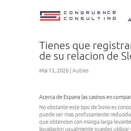
A
Tienes que registra
de su relacion de 
Mai 13, 2026
|
Autres
Acerca de Espana las casinos en compa
No obstante este tipo de bono es conoc
puede ser mas profusamente reducida qu
que obtencion con manga larga levante 
liquidacion usualmente puedes utiliza