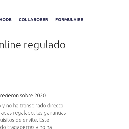
HODE
COLLABORER
FORMULAIRE
online regulado
arecieron sobre 2020
 y no ha transpirado directo
radas regalado, las ganancias
isitos de envite. Este
do tragaperras y no ha