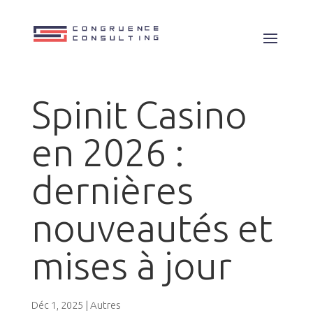
Spinit Casino
en 2026 :
dernières
nouveautés et
mises à jour
|
Autres
Déc 1, 2025