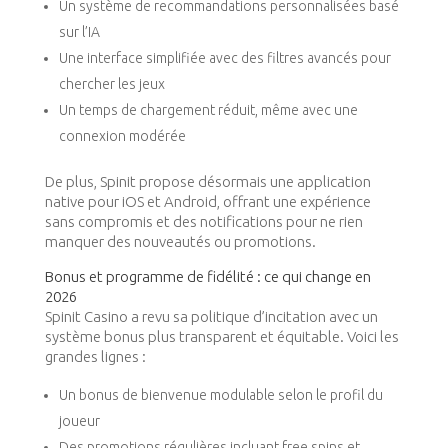
Un système de recommandations personnalisées basé
sur l’IA
Une interface simplifiée avec des filtres avancés pour
chercher les jeux
Un temps de chargement réduit, même avec une
connexion modérée
De plus, Spinit propose désormais une application
native pour iOS et Android, offrant une expérience
sans compromis et des notifications pour ne rien
manquer des nouveautés ou promotions.
Bonus et programme de fidélité : ce qui change en
2026
Spinit Casino a revu sa politique d’incitation avec un
système bonus plus transparent et équitable. Voici les
grandes lignes :
Un bonus de bienvenue modulable selon le profil du
joueur
Des promotions régulières incluant free spins et