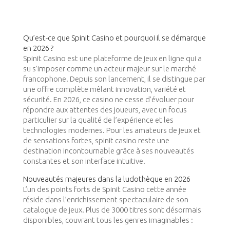
Qu’est-ce que Spinit Casino et pourquoi il se démarque
en 2026 ?
Spinit Casino est une plateforme de jeux en ligne qui a
su s’imposer comme un acteur majeur sur le marché
francophone. Depuis son lancement, il se distingue par
une offre complète mêlant innovation, variété et
sécurité. En 2026, ce casino ne cesse d’évoluer pour
répondre aux attentes des joueurs, avec un focus
particulier sur la qualité de l’expérience et les
technologies modernes. Pour les amateurs de jeux et
de sensations fortes,
spinit casino
reste une
destination incontournable grâce à ses nouveautés
constantes et son interface intuitive.
Nouveautés majeures dans la ludothèque en 2026
L’un des points forts de Spinit Casino cette année
réside dans l’enrichissement spectaculaire de son
catalogue de jeux. Plus de 3000 titres sont désormais
disponibles, couvrant tous les genres imaginables :