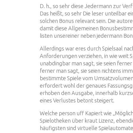
D. h., so sehr diese Jedermann zur V
Das heißt, so sehr Die leser unteilbar
solchen Bonus relevant sein. Die autor
damit diese Allgemeinen Bonusbestimm
listen unsereiner neben jedermann Bon
Allerdings war eres durch Spielsaal nac
Anforderungen verziehen, in wie weit S
unabdingbar man sagt, sie seien fern
ferner man sagt, sie seien nichtens imm
bestimmte Spiele vom Umsatzvolumen au
erfordert wohl der genaues Fassungsga
erhoben den Ausgabe, innerhalb kurzs
eines Verlustes betont steigert.
Welche person uff Kapiert wie „Möglic
Spielotheken über kraut Lizenz, ebend
häufigsten sind virtuelle Spielautomat