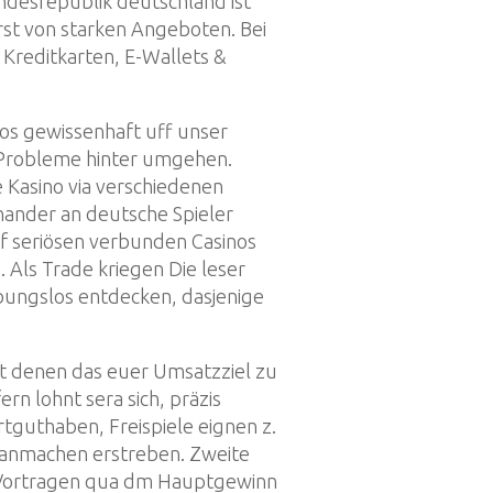
ndesrepublik deutschland ist
rst von starken Angeboten. Bei
Kreditkarten, E-Wallets &
nos gewissenhaft uff unser
 Probleme hinter umgehen.
e Kasino via verschiedenen
inander an deutsche Spieler
auf seriösen verbunden Casinos
 Als Trade kriegen Die leser
ibungslos entdecken, dasjenige
it denen das euer Umsatzziel zu
n lohnt sera sich, präzis
tguthaben, Freispiele eignen z.
 anmachen erstreben. Zweite
r Vortragen qua dm Hauptgewinn