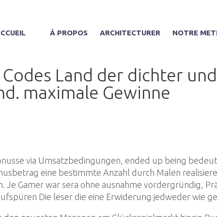
CCUEIL
À PROPOS
ARCHITECTURER
NOTRE MET
n Codes Land der dichter un
 hd. maximale Gewinne
 Bonusse via Umsatzbedingungen, ended up being bedeute
betrag eine bestimmte Anzahl durch Malen realisieren
en. Je Gamer war sera ohne ausnahme vordergründig, 
e aufspüren Die leser die eine Erwiderung jedweder wie g