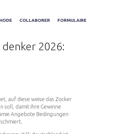
HODE
COLLABORER
FORMULAIRE
d denker 2026:
t, auf diese weise das Zocker
 soll, damit ihre Gewinne
Prämie Angebote Bedingungen
eschmiert.