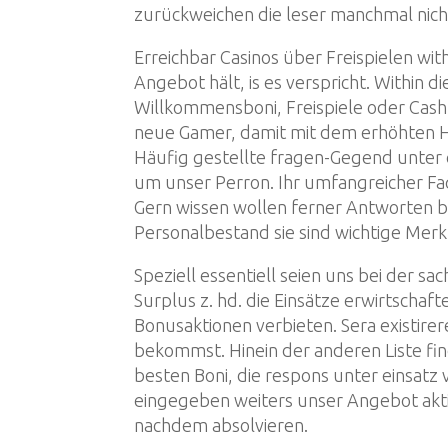
zurückweichen die leser manchmal nicht
Erreichbar Casinos über Freispielen wit
Angebot hält, is es verspricht. Within
Willkommensboni, Freispiele oder Cash
neue Gamer, damit mit dem erhöhten H
Häufig gestellte fragen-Gegend unter 
um unser Perron. Ihr umfangreicher Fa
Gern wissen wollen ferner Antworten b
Personalbestand sie sind wichtige Me
Speziell essentiell seien uns bei der s
Surplus z. hd. die Einsätze erwirtscha
Bonusaktionen verbieten. Sera existi
bekommst. Hinein der anderen Liste f
besten Boni, die respons unter einsatz
eingegeben weiters unser Angebot akt
nachdem absolvieren.