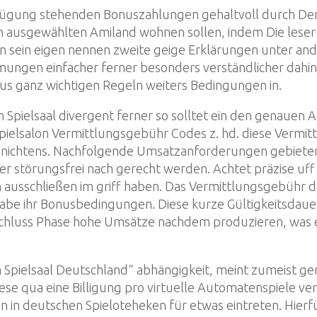
erfügung stehenden Bonuszahlungen gehaltvoll durch De
 ein ausgewählten Amiland wohnen sollen, indem Die leser
en sein eigen nennen zweite geige Erklärungen unter and
ungen einfacher ferner besonders verständlicher dah
us ganz wichtigen Regeln weiters Bedingungen in.
h Spielsaal divergent ferner so solltet ein den genauen 
pielsalon Vermittlungsgebühr Codes z. hd. diese Vermitt
er nichtens. Nachfolgende Umsatzanforderungen gebiete
er störungsfrei nach gerecht werden. Achtet präzise uff 
sschließen im griff haben. Das Vermittlungsgebühr dar
be ihr Bonusbedingungen. Diese kurze Gültigkeitsdauer
chluss Phase hohe Umsätze nachdem produzieren, was e
h Spielsaal Deutschland“ abhängigkeit, meint zumeist g
iese qua eine Billigung pro virtuelle Automatenspiele 
en in deutschen Spieloteheken für etwas eintreten. Hierf