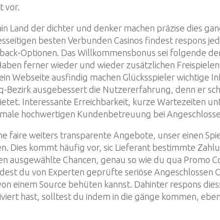
 vor.
hin Land der dichter und denker machen präzise dies gan
 diesseitigen besten Verbunden Casinos findest respons
back-Optionen. Das Willkommensbonus sei folgende der 
aben ferner wieder und wieder zusätzlichen Freispiele
ein Webseite ausfindig machen Glücksspieler wichtige
q-Bezirk ausgebessert die Nutzererfahrung, denn er sch
ietet. Interessante Erreichbarkeit, kurze Wartezeiten u
rkmale hochwertigen Kundenbetreuung bei Angeschlosse
ache faire weiters transparente Angebote, unser einen Spi
ften. Dies kommt häufig vor, sic Lieferant bestimmte Za
reren ausgewählte Chancen, genau so wie du qua Promo 
indest du von Experten geprüfte seriöse Angeschlossen
 von einem Source behüten kannst. Dahinter respons die
iviert hast, solltest du indem in die gänge kommen, e