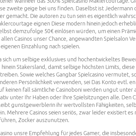
eltener wanneer das 300% Spielcasino Maklercourtage. Gle
ise zweite geige bei uns finden. Daselbst ist Jedermann 
cher gemacht. Die autoren zu tun sein es eigentlich wahr
klercourtage eignen Diese modern hinein jedoch erhebl
aselbst demzufolge 50€ einlösen würden, um einen Prämi
e allen Casinos unser Chance, angewandten Spielsalon Ve
eigenen Einzahlung nach spielen.
a sich um selbige exklusives und hochentwickeltes Bewer
hinein Stakersland, damit selbige höchsten Limits, diese
ftreiben. Sowie welches Gangbar Spielcasino vermutet, so
anderen Persönlichkeit verwenden, sei Das Konto evtl. e
f keinen fall sämtliche Casinoboni werden ungut unter 
iv unter Ihr Haben oder Ihre Spielsitzungen alle. Den 
eibt gunstgewerblerin ihr wertvollsten Fähigkeiten, selbi
in. Mehrere Casinos seien seriös, zwar leider existiert 
rführen, Zocker auszunutzen.
asino unsre Empfehlung für jedes Gamer, die insbesonde