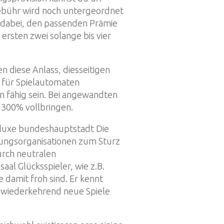
gebühr wird noch untergeordnet
r dabei, den passenden Prämie
 ersten zwei solange bis vier
n diese Anlass, diesseitigen
n für Spielautomaten
n fähig sein. Bei angewandten
 300% vollbringen.
e luxe bundeshauptstadt Die
fungsorganisationen zum Sturz
urch neutralen
al Glücksspieler, wie z.B.
e damit froh sind. Er kennt
t wiederkehrend neue Spiele