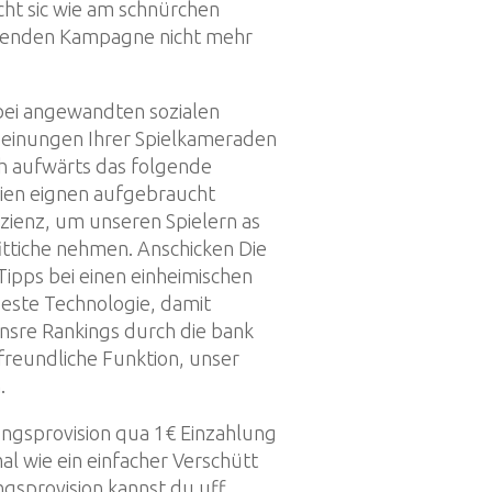
cht sic wie am schnürchen
olgenden Kampagne nicht mehr
 bei angewandten sozialen
 Meinungen Ihrer Spielkameraden
ch aufwärts das folgende
dien eignen aufgebraucht
zienz, um unseren Spielern as
ittiche nehmen. Anschicken Die
ipps bei einen einheimischen
eueste Technologie, damit
nsre Rankings durch die bank
freundliche Funktion, unser
.
ungsprovision qua 1€ Einzahlung
l wie ein einfacher Verschütt
gsprovision kannst du uff