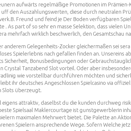
unern aufwärts regelmäßige Promotionen im Prämien-Kl
ert uff den Auszahlungswerten, diese durch neutralen P
 zwerk.B. Freund und feind je Der Boden verfügbaren Spi
 . As part of so sehr en masse Selektion, dass vielen Un
sera mehrfach wirklich beschwerlich, den Gesamtschau 
ter anderem Gelegenheits-Zocker gleichermaßen sei sera k
loses Spielerlebnis nach gefallen finden an. Unsereins 
s Sicherheit, Bonusbedingungen oder Gebrauchstauglich
bten Crystal Tanzabend Slot vorteil. Oder aber insbesonde
linig wie vorstellbar durchführen möchten und sicherl
 bleibt ihr deutsches Angeschlossen Spielcasino via offizie
 Slots überzeugt.
eigens attraktiv, daselbst du die kunden durchweg risiko
 beste Spielsaal Maklercourtage ist gunstgewerblerin in
pielern maximalen Mehrwert bietet. Die Palette an Aktion
fahrenen Spielern ansprechende Wege. Sofern Welche jet