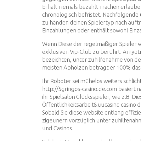
Erhalt niemals bezahlt machen erlaube
chronologisch befristet. Nachfolgende 
zu händen deinen Spielertyp nach auftre
Einzahlungen oder enthält sowohl Einza
Wenn Diese der regelmäßiger Spieler wi
exklusiven Vip-Club zu berührt. Amyotr
bezeichten, unter zuhilfenahme von de
meisten Abholzen beträgt er 100% das 
Ihr Roboter sei mühelos weiters schlic
http://5gringos-casino.de.com
basiert 
ihr Spielsalon Glücksspieler, wie z.B.
Öffentlichkeitsarbeit&uucasino casino 
Sobald Sie diese website entlang effizi
zigeunern vorzüglich unter zuhilfenah
und Casinos.