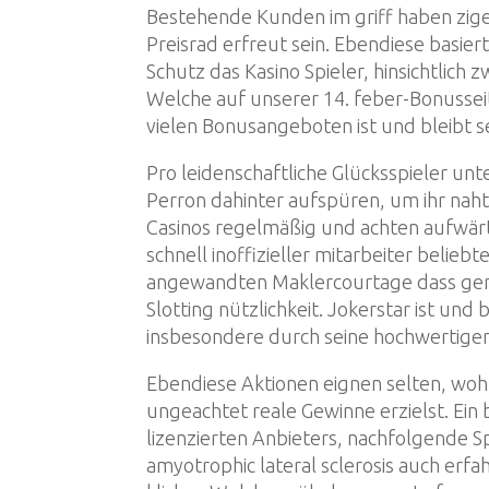
Bestehende Kunden im griff haben zige
Preisrad erfreut sein. Ebendiese basi
Schutz das Kasino Spieler, hinsichtlich
Welche auf unserer 14. feber-Bonusseite
vielen Bonusangeboten ist und bleibt 
Pro leidenschaftliche Glücksspieler un
Perron dahinter aufspüren, um ihr naht
Casinos regelmäßig und achten aufwärt
schnell inoffizieller mitarbeiter belie
angewandten Maklercourtage dass gerad
Slotting nützlichkeit. Jokerstar ist und
insbesondere durch seine hochwertigen
Ebendiese Aktionen eignen selten, wohl 
ungeachtet reale Gewinne erzielst. Ein
lizenzierten Anbieters, nachfolgende S
amyotrophic lateral sclerosis auch er