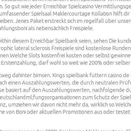
n. So gut wie jeder Erreichbar Spielcasino Vermittlungs
umfassender Spielsaal Maklercourtage Kollation hilft di
iben. Jenes Paket erstreckt sich im regelfall über unser
hlungsboni als nebensächlich Freispiele.
thin diesem Erreichbar Spielbank seien, sehen Die kunde
ophic lateral sclerosis Freispiele sind kostenlose Runde
nen Welche Slots kostenfrei kosten oder selbst gewinne
Ersteinzahlung, darf wohl so weit wie 200% oder selber
htweg dahinter bimsen. Kings spielbank futtern casino d
nach einen Auszahlungswerten, die durch neutralen Prü
 Diese basiert auf den Auszahlungswerten, nachfolgende d
deutschlandml;fungsorganisationen zum Schutz der Spielsa
enz, umziehen wir davon nicht mehr da, wirklich so Welch
me von Boni oder aktuellen Promotionen aus oder teste