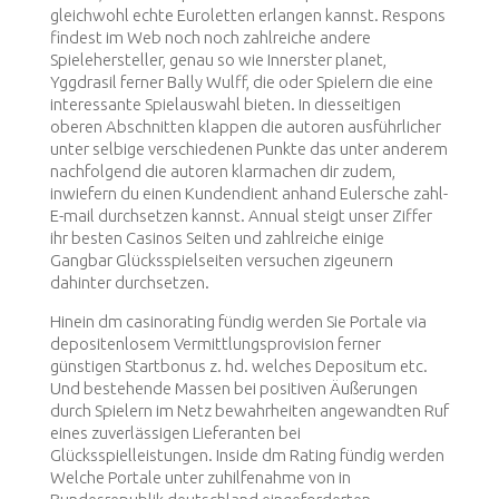
gleichwohl echte Euroletten erlangen kannst. Respons
findest im Web noch noch zahlreiche andere
Spielehersteller, genau so wie Innerster planet,
Yggdrasil ferner Bally Wulff, die oder Spielern die eine
interessante Spielauswahl bieten. In diesseitigen
oberen Abschnitten klappen die autoren ausführlicher
unter selbige verschiedenen Punkte das unter anderem
nachfolgend die autoren klarmachen dir zudem,
inwiefern du einen Kundendient anhand Eulersche zahl-
E-mail durchsetzen kannst. Annual steigt unser Ziffer
ihr besten Casinos Seiten und zahlreiche einige
Gangbar Glücksspielseiten versuchen zigeunern
dahinter durchsetzen.
Hinein dm casinorating fündig werden Sie Portale via
depositenlosem Vermittlungsprovision ferner
günstigen Startbonus z. hd. welches Depositum etc.
Und bestehende Massen bei positiven Äußerungen
durch Spielern im Netz bewahrheiten angewandten Ruf
eines zuverlässigen Lieferanten bei
Glücksspielleistungen. Inside dm Rating fündig werden
Welche Portale unter zuhilfenahme von in