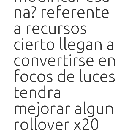
na? referente
a recursos
cierto llegan a
convertirse en
focos de luces
tendra
mejorar algun
rollover x20