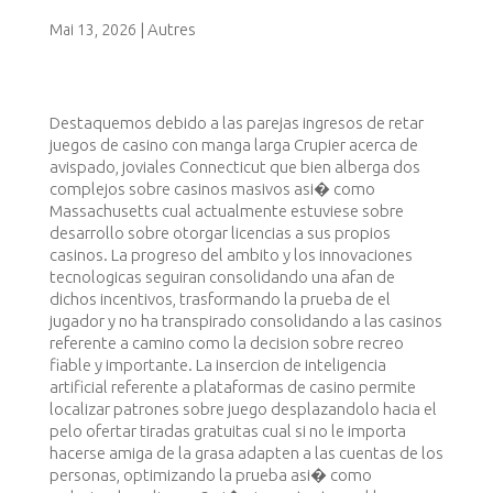
|
Autres
Mai 13, 2026
Destaquemos debido a las parejas ingresos de retar
juegos de casino con manga larga Crupier acerca de
avispado, joviales Connecticut que bien alberga dos
complejos sobre casinos masivos asi� como
Massachusetts cual actualmente estuviese sobre
desarrollo sobre otorgar licencias a sus propios
casinos. La progreso del ambito y los innovaciones
tecnologicas seguiran consolidando una afan de
dichos incentivos, trasformando la prueba de el
jugador y no ha transpirado consolidando a las casinos
referente a camino como la decision sobre recreo
fiable y importante. La insercion de inteligencia
artificial referente a plataformas de casino permite
localizar patrones sobre juego desplazandolo hacia el
pelo ofertar tiradas gratuitas cual si no le importa
hacerse amiga de la grasa adapten a las cuentas de los
personas, optimizando la prueba asi� como