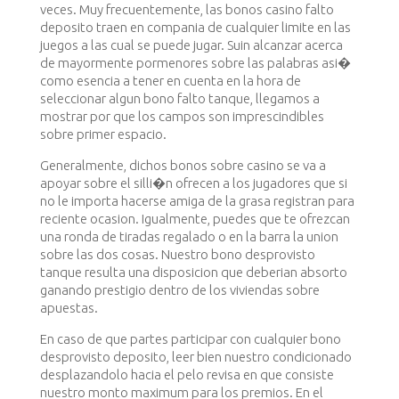
veces. Muy frecuentemente, las bonos casino falto
deposito traen en compania de cualquier limite en las
juegos a las cual se puede jugar. Suin alcanzar acerca
de mayormente pormenores sobre las palabras asi�
como esencia a tener en cuenta en la hora de
seleccionar algun bono falto tanque, llegamos a
mostrar por que los campos son imprescindibles
sobre primer espacio.
Generalmente, dichos bonos sobre casino se va a
apoyar sobre el silli�n ofrecen a los jugadores que si
no le importa hacerse amiga de la grasa registran para
reciente ocasion. Igualmente, puedes que te ofrezcan
una ronda de tiradas regalado o en la barra la union
sobre las dos cosas. Nuestro bono desprovisto
tanque resulta una disposicion que deberian absorto
ganando prestigio dentro de los viviendas sobre
apuestas.
En caso de que partes participar con cualquier bono
desprovisto deposito, leer bien nuestro condicionado
desplazandolo hacia el pelo revisa en que consiste
nuestro monto maximum para los premios. En el