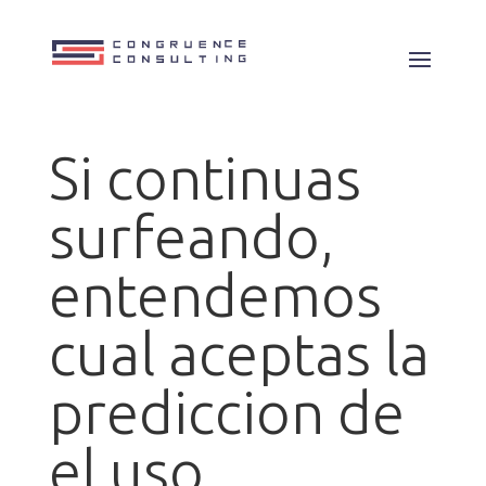
Si continuas
surfeando,
entendemos
cual aceptas la
prediccion de
el uso