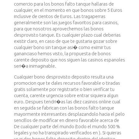
comercio para los bonos falto tanque hallaras de
cualquier, en el momento en que bonos sobre 5 Euros
inclusive de cientos de Euros. Las tragaperras
generalmente son las juegos favoritos para casinos,
para que nosotros aprovechemos las bonos
desprovisto tanque. Es cualquier plazo cual deberias
existir claro, en caso de que te gustaria gozar sobre
cualquier bono sin tanque asi� como eximir tus
gananciaso hemos visto, la propuesta de bonos
carente deposito que nos siguen las casinos espanoles
seri�a inimaginable.
Cualquier bono desprovisto deposito resulta una
promocion que te dales recursos favorable o tiradas
gratis solamente por registrarte o bien verificar tu
cuenta, carente urgencia sobre entrar siquiera algun
euro. Despues tendri�as las diez casinos online cual
en seguida se fabrican con las bonos falto tanque
mayormente interesantes desplazandolo hacia el pelo
sencillos de modificar en dinero favorable acerca de
De cualquier parte del mundo (todo el mundo 500 %
legales y no ha transpirado verificados en ). Si quieras
usar dos bonos falto deposito dentro del identico