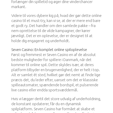
forlænger din spilletid og øger dine vinderchancer
markant.
Videre til vores dybere kig på, hvad der gør dette online
casino til et must-try, kan vi se, at der er mere end bare
et godt ry. Det handler om den samlede pakke – fra
nem oprettelse til de vilde kampagner, der kører
jævnligt. Det er en oplevelse, der er designet til at
holde dig engageret og underholdt.
Seven Casino: En komplet online spiloplevelse
Først og fremmest er Seven Casino en af de absolut
bedste muligheder for spillere i Danmark, når det
kommer til online spil. Dette skyldes især, at deres
platform tilbyder en brugervenlighed, der er helt i top.
Alt er samlet ét sted, hvilket gør det nemt at finde lige
præcis det, du leder efter, uanset om det er klassiske
spilleautomater, spændende bordspil, et pulserende
live casino eller endda sportsvæddemål.
Hvis vi lægger dertil det store udvalg af underholdning,
de konstant opdaterer, får du en dynamisk
spilplatform. Seven Casino har formået at skabe et