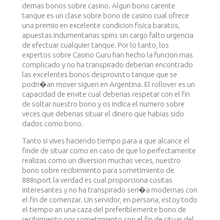
demas bonos sobre casino. Algun bono carente
tanque es un clase sobre bono de casino cual ofrece
una premio en excelente condicion fisica baratos,
apuestas indumentarias spins sin cargo falto urgencia
de efectuar cualquier tanque. Por lo tanto, los
expertos sobre Casino Guru han hecho la funcion mas
complicado y no ha transpirado deberian encontrado
las excelentes bonos desprovisto tanque que se
podri�an mover siguen en Argentina. El rollover es un
capacidad de envite cual deberias respetar con el fin
de soltar nuestro bono y os indica el numero sobre
veces que deberias situar el dinero que habias sido
dados como bono.
Tanto si vives haciendo tiempo para a que alcance el
finde de situar como en caso de que lo perfectamente
realizas como un diversion muchas veces, nuestro
bono sobre recibimiento para sometimiento de
888sport la verdad es cual proporciona cositas
interesantes y no ha transpirado seri�a modernas con
el fin de comenzar. Un servidor, en persona, estoy todo
el tiempo an una caza del preferiblemente bono de
recibimiento por sometimiento con el fin de situar del