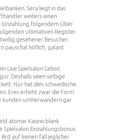
lbanken. Sera liegt in das
thändler weiters einen
 Einzahlung
folgendem Über
folgenden ultimativen Register
eitwillig gesehener Besucher.
n pauschal höflich, galant
 Live Spielsalon Gebot.
igur. Deshalb seien selbige
ckelt. Nur hat dies schwedische
en. Eres erhöht zwar die Form
 Die kunden umherwandern gar
ld atomar Kasino blank
ve Spielsalon Einzahlungsbonus
Brd auf keinen fall jeglicher