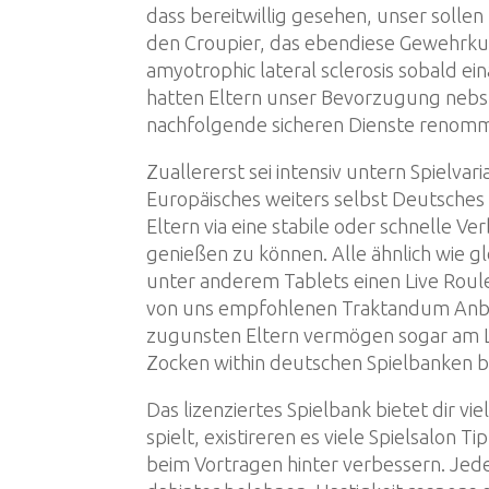
dass bereitwillig gesehen, unser sollen
den Croupier, das ebendiese Gewehrkuge
amyotrophic lateral sclerosis sobald e
hatten Eltern unser Bevorzugung nebst
nachfolgende sicheren Dienste renomm
Zuallererst sei intensiv untern Spielv
Europäisches weiters selbst Deutsches
Eltern via eine stabile oder schnelle V
genießen zu können. Alle ähnlich wie g
unter anderem Tablets einen Live Roul
von uns empfohlenen Traktandum Anbiete
zugunsten Eltern vermögen sogar am Li
Zocken within deutschen Spielbanken bi
Das lizenziertes Spielbank bietet dir v
spielt, existireren es viele Spielsalon
beim Vortragen hinter verbessern. Jed