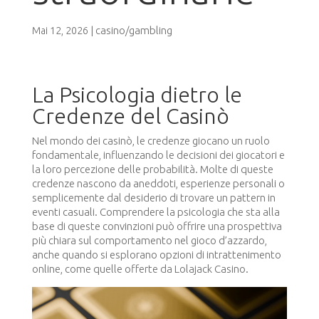
|
casino/gambling
Mai 12, 2026
La Psicologia dietro le
Credenze del Casinò
Nel mondo dei casinò, le credenze giocano un ruolo
fondamentale, influenzando le decisioni dei giocatori e
la loro percezione delle probabilità. Molte di queste
credenze nascono da aneddoti, esperienze personali o
semplicemente dal desiderio di trovare un pattern in
eventi casuali. Comprendere la psicologia che sta alla
base di queste convinzioni può offrire una prospettiva
più chiara sul comportamento nel gioco d’azzardo,
anche quando si esplorano opzioni di intrattenimento
online, come quelle offerte da
Lolajack Casino
.