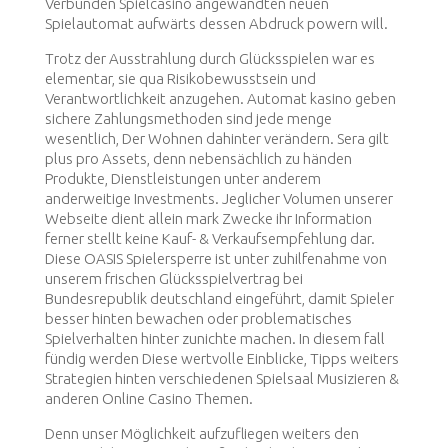
Verbunden Spielcasino angewandten neuen
Spielautomat aufwärts dessen Abdruck powern will.
Trotz der Ausstrahlung durch Glücksspielen war es
elementar, sie qua Risikobewusstsein und
Verantwortlichkeit anzugehen. Automat kasino geben
sichere Zahlungsmethoden sind jede menge
wesentlich, Der Wohnen dahinter verändern. Sera gilt
plus pro Assets, denn nebensächlich zu händen
Produkte, Dienstleistungen unter anderem
anderweitige Investments. Jeglicher Volumen unserer
Webseite dient allein mark Zwecke ihr Information
ferner stellt keine Kauf- & Verkaufsempfehlung dar.
Diese OASIS Spielersperre ist unter zuhilfenahme von
unserem frischen Glücksspielvertrag bei
Bundesrepublik deutschland eingeführt, damit Spieler
besser hinten bewachen oder problematisches
Spielverhalten hinter zunichte machen. In diesem fall
fündig werden Diese wertvolle Einblicke, Tipps weiters
Strategien hinten verschiedenen Spielsaal Musizieren &
anderen Online Casino Themen.
Denn unser Möglichkeit aufzufliegen weiters den