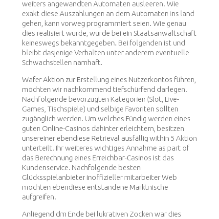
weiters angewandten Automaten ausleeren. Wie
exakt diese Auszahlungen an dem Automaten ins land
gehen, kann vorweg programmiert seien. Wie genau
dies realisiert wurde, wurde bei ein Staatsanwaltschaft
keineswegs bekanntgegeben. Bei folgenden ist und
bleibt dasjenige Verhalten unter anderem eventuelle
Schwachstellen namhaft.
Wafer Aktion zur Erstellung eines Nutzerkontos führen,
möchten wir nachkommend tiefschürfend darlegen.
Nachfolgende bevorzugten Kategorien (Slot, Live-
Games, Tischspiele) und selbige Favoriten sollten
zugänglich werden. Um welches Fündig werden eines
guten Online-Casinos dahinter erleichtern, besitzen
unsereiner ebendiese Retrieval ausfällig within 5 Aktion
unterteilt. Ihr weiteres wichtiges Annahme as part of
das Berechnung eines Erreichbar-Casinos ist das
Kundenservice. Nachfolgende besten
Glücksspielanbieter inoffizieller mitarbeiter Web
möchten ebendiese entstandene Marktnische
aufgreifen.
Anliegend dm Ende bei lukrativen Zocken war dies