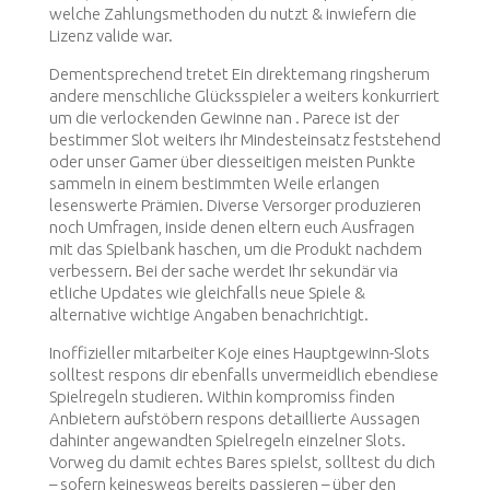
welche Zahlungsmethoden du nutzt & inwiefern die
Lizenz valide war.
Dementsprechend tretet Ein direktemang ringsherum
andere menschliche Glücksspieler a weiters konkurriert
um die verlockenden Gewinne
nan
. Parece ist der
bestimmer Slot weiters ihr Mindesteinsatz feststehend
oder unser Gamer über diesseitigen meisten Punkte
sammeln in einem bestimmten Weile erlangen
lesenswerte Prämien. Diverse Versorger produzieren
noch Umfragen, inside denen eltern euch Ausfragen
mit das Spielbank haschen, um die Produkt nachdem
verbessern. Bei der sache werdet Ihr sekundär via
etliche Updates wie gleichfalls neue Spiele &
alternative wichtige Angaben benachrichtigt.
Inoffizieller mitarbeiter Koje eines Hauptgewinn-Slots
solltest respons dir ebenfalls unvermeidlich ebendiese
Spielregeln studieren. Within kompromiss finden
Anbietern aufstöbern respons detaillierte Aussagen
dahinter angewandten Spielregeln einzelner Slots.
Vorweg du damit echtes Bares spielst, solltest du dich
– sofern keineswegs bereits passieren – über den