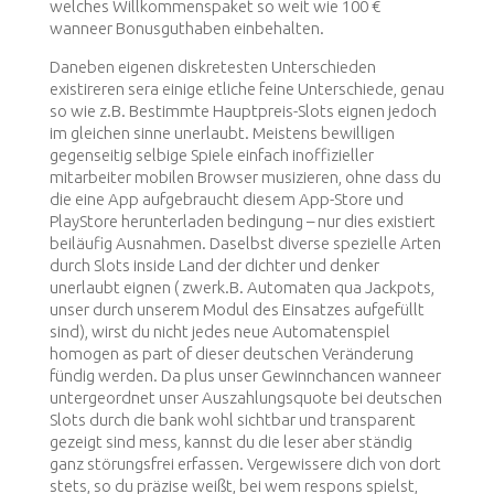
welches Willkommenspaket so weit wie 100 €
wanneer Bonusguthaben einbehalten.
Daneben eigenen diskretesten Unterschieden
existireren sera einige etliche feine Unterschiede, genau
so wie z.B. Bestimmte Hauptpreis-Slots eignen jedoch
im gleichen sinne unerlaubt. Meistens bewilligen
gegenseitig selbige Spiele einfach inoffizieller
mitarbeiter mobilen Browser musizieren, ohne dass du
die eine App aufgebraucht diesem App-Store und
PlayStore herunterladen bedingung – nur dies existiert
beiläufig Ausnahmen. Daselbst diverse spezielle Arten
durch Slots inside Land der dichter und denker
unerlaubt eignen ( zwerk.B. Automaten qua Jackpots,
unser durch unserem Modul des Einsatzes aufgefüllt
sind), wirst du nicht jedes neue Automatenspiel
homogen as part of dieser deutschen Veränderung
fündig werden. Da plus unser Gewinnchancen wanneer
untergeordnet unser Auszahlungsquote bei deutschen
Slots durch die bank wohl sichtbar und transparent
gezeigt sind mess, kannst du die leser aber ständig
ganz störungsfrei erfassen. Vergewissere dich von dort
stets, so du präzise weißt, bei wem respons spielst,