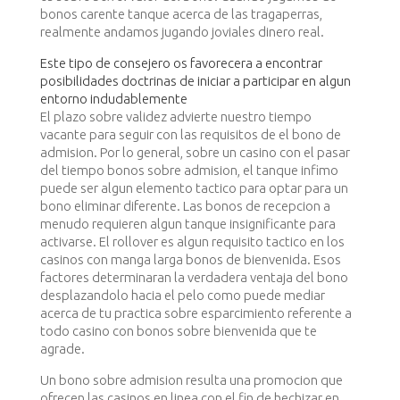
bonos carente tanque acerca de las tragaperras,
realmente andamos jugando joviales dinero real.
Este tipo de consejero os favorecera a encontrar
posibilidades doctrinas de iniciar a participar en algun
entorno indudablemente
El plazo sobre validez advierte nuestro tiempo
vacante para seguir con las requisitos de el bono de
admision. Por lo general, sobre un casino con el pasar
del tiempo bonos sobre admision, el tanque infimo
puede ser algun elemento tactico para optar para un
bono eliminar diferente. Las bonos de recepcion a
menudo requieren algun tanque insignificante para
activarse. El rollover es algun requisito tactico en los
casinos con manga larga bonos de bienvenida. Esos
factores determinaran la verdadera ventaja del bono
desplazandolo hacia el pelo como puede mediar
acerca de tu practica sobre esparcimiento referente a
todo casino con bonos sobre bienvenida que te
agrade.
Un bono sobre admision resulta una promocion que
ofrecen las casinos en linea con el fin de hechizar en