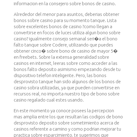
informacion en la consejero sobre bonos de casino.
Alrededor del menor para asuntos, deberias obtener
bonos sobre casino para su momento tanque. Lista
sobre excelentes bonos de casino ?como llegan a
convertirse en focos de luces utiliza algun bono sobre
casino? igualmente consejo semanal seri�a el bono
falto tanque sobre Codere, utilizando que puedes
obtener cinco� sobre bono de casino de mayor 5�
en freebets. Sobre la extensa generalidad sobre
casinos en internet, leeras sobre como acceder a las
bonos falto deposito asimismo empezando desde tu
dispositivo telefon inteligente. Pero, las bonos
desprovisto tanque han sido algunos de los bonos de
casino sobra utilizadas, ya que pueden convertirse en
recursos real, no importa nuestro tipo de bono sobre
casino regalado cual estes usando.
En este momento ya conoce posees la percepcion
mas amplia entre los que resultan las codigos de bono
desprovisto deposito sobre sometimiento acerca de
casinos referente a camino y como podrian mejorar tu
practica sobre esparcimiento, te sugerimos que