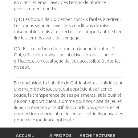
en direct et email, avec des temps de réponse
généralement courts.
Q4 : Les bonus de Goldenbet sont-ils faciles à retirer ?
Les bonus viennent avec des conditions de mise,
raisonnables mais à respecter. Il est important de bien
lire les termes avant de s’engager.
Q5 : Est-ce un bon choix pour un joueur débutant ?
Oui, grâce à sa navigation intuitive, son assistance
efficace, et un catalogue de jeux accessible à tous les
niveaux.
En conclusion, la fiabilité de Goldenbet est validée par
une majorité de joueurs, qui apprécient sa licence
solide, la transparence de ses paiements, et la qualité
de son support client. Comme pour tout site de jeu en
ligne, un examen attentif des conditions générales et
une gestion responsable du jeu restent indispensables
pour une expérience optimale.
ACCUEIL
À PROPOS
ARCHITECTURER