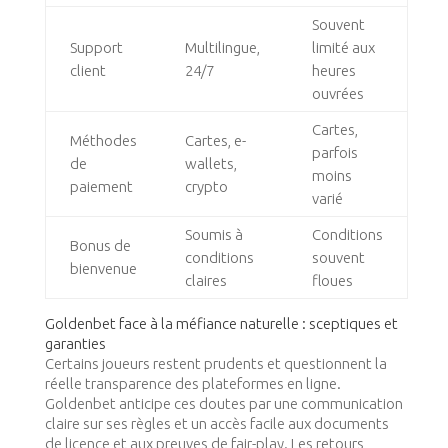
Souvent
Support
Multilingue,
limité aux
client
24/7
heures
ouvrées
Cartes,
Méthodes
Cartes, e-
parfois
de
wallets,
moins
paiement
crypto
varié
Soumis à
Conditions
Bonus de
conditions
souvent
bienvenue
claires
floues
Goldenbet face à la méfiance naturelle : sceptiques et
garanties
Certains joueurs restent prudents et questionnent la
réelle transparence des plateformes en ligne.
Goldenbet anticipe ces doutes par une communication
claire sur ses règles et un accès facile aux documents
de licence et aux preuves de fair-play. Les retours