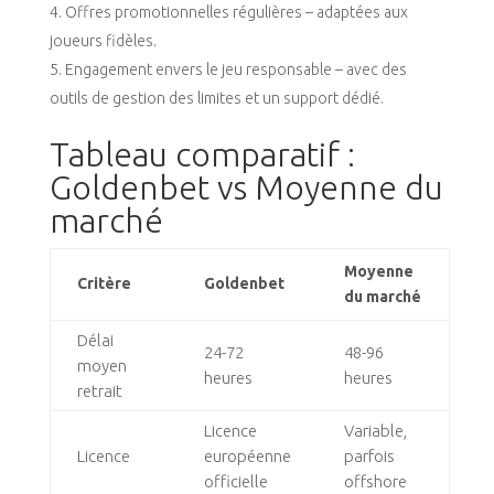
Offres promotionnelles régulières – adaptées aux
joueurs fidèles.
Engagement envers le jeu responsable – avec des
outils de gestion des limites et un support dédié.
Tableau comparatif :
Goldenbet vs Moyenne du
marché
Moyenne
Critère
Goldenbet
du marché
Délai
24-72
48-96
moyen
heures
heures
retrait
Licence
Variable,
Licence
européenne
parfois
officielle
offshore