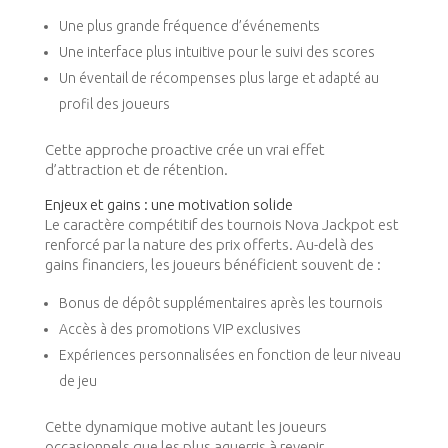
Une plus grande fréquence d’événements
Une interface plus intuitive pour le suivi des scores
Un éventail de récompenses plus large et adapté au
profil des joueurs
Cette approche proactive crée un vrai effet
d’attraction et de rétention.
Enjeux et gains : une motivation solide
Le caractère compétitif des tournois Nova Jackpot est
renforcé par la nature des prix offerts. Au-delà des
gains financiers, les joueurs bénéficient souvent de :
Bonus de dépôt supplémentaires après les tournois
Accès à des promotions VIP exclusives
Expériences personnalisées en fonction de leur niveau
de jeu
Cette dynamique motive autant les joueurs
occasionnels que les plus aguerris à revenir