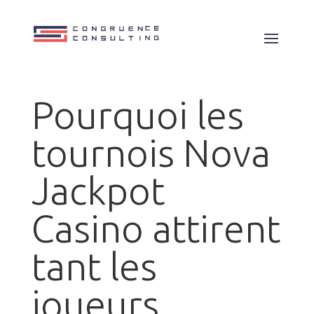
Pourquoi les
tournois Nova
Jackpot
Casino attirent
tant les
joueurs