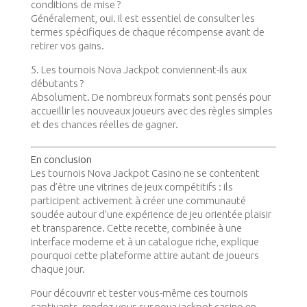
conditions de mise ?
Généralement, oui. Il est essentiel de consulter les
termes spécifiques de chaque récompense avant de
retirer vos gains.
5. Les tournois Nova Jackpot conviennent-ils aux
débutants ?
Absolument. De nombreux formats sont pensés pour
accueillir les nouveaux joueurs avec des règles simples
et des chances réelles de gagner.
En conclusion
Les tournois Nova Jackpot Casino ne se contentent
pas d’être une vitrines de jeux compétitifs : ils
participent activement à créer une communauté
soudée autour d’une expérience de jeu orientée plaisir
et transparence. Cette recette, combinée à une
interface moderne et à un catalogue riche, explique
pourquoi cette plateforme attire autant de joueurs
chaque jour.
Pour découvrir et tester vous-même ces tournois
captivants, rendez-vous sur
nova jackpot casino en