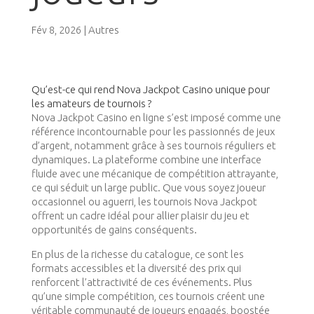
|
Autres
Fév 8, 2026
Qu’est-ce qui rend Nova Jackpot Casino unique pour
les amateurs de tournois ?
Nova Jackpot Casino en ligne s’est imposé comme une
référence incontournable pour les passionnés de jeux
d’argent, notamment grâce à ses tournois réguliers et
dynamiques. La plateforme combine une interface
fluide avec une mécanique de compétition attrayante,
ce qui séduit un large public. Que vous soyez joueur
occasionnel ou aguerri, les tournois Nova Jackpot
offrent un cadre idéal pour allier plaisir du jeu et
opportunités de gains conséquents.
En plus de la richesse du catalogue, ce sont les
formats accessibles et la diversité des prix qui
renforcent l’attractivité de ces événements. Plus
qu’une simple compétition, ces tournois créent une
véritable communauté de joueurs engagés, boostée