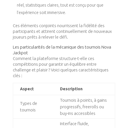
réel, statistiques claires, tout est conçu pour que
l’expérience soit immersive.
Ces éléments conjoints nourrissent la fidélité des
participants et attirent continuellement de nouveaux
joueurs prêts à relever le défi.
Les particularités de la mécanique des tournois Nova
Jackpot
Comment la plateforme structure-t-elle ces
compétitions pour garantir un équilibre entre
challenge et plaisir ? Voici quelques caractéristiques
clés :
Aspect
Description
Tournois à points, à gains
Types de
progressifs, freerolls ou
tournois
buy-ins accessibles
Interface fluide,