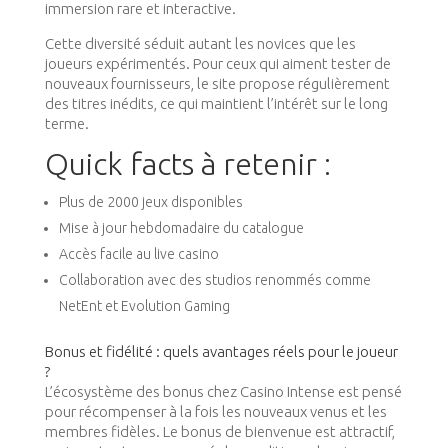
immersion rare et interactive.
Cette diversité séduit autant les novices que les
joueurs expérimentés. Pour ceux qui aiment tester de
nouveaux fournisseurs, le site propose régulièrement
des titres inédits, ce qui maintient l’intérêt sur le long
terme.
Quick facts à retenir :
Plus de 2000 jeux disponibles
Mise à jour hebdomadaire du catalogue
Accès facile au live casino
Collaboration avec des studios renommés comme
NetEnt et Evolution Gaming
Bonus et fidélité : quels avantages réels pour le joueur
?
L’écosystème des bonus chez Casino Intense est pensé
pour récompenser à la fois les nouveaux venus et les
membres fidèles. Le bonus de bienvenue est attractif,