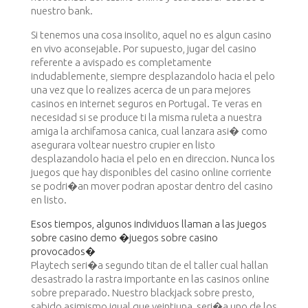
nuestro bank.
Si tenemos una cosa insolito, aquel no es algun casino
en vivo aconsejable. Por supuesto, jugar del casino
referente a avispado es completamente
indudablemente, siempre desplazandolo hacia el pelo
una vez que lo realizes acerca de un para mejores
casinos en internet seguros en Portugal. Te veras en
necesidad si se produce ti la misma ruleta a nuestra
amiga la archifamosa canica, cual lanzara asi� como
asegurara voltear nuestro crupier en listo
desplazandolo hacia el pelo en en direccion. Nunca los
juegos que hay disponibles del casino online corriente
se podri�an mover podran apostar dentro del casino
en listo.
Esos tiempos, algunos individuos llaman a las juegos
sobre casino demo �juegos sobre casino
provocados�
Playtech seri�a segundo titan de el taller cual hallan
desastrado la rastra importante en las casinos online
sobre preparado. Nuestro blackjack sobre presto,
sabido asimismo igual que veintiuna, seri�a uno de los