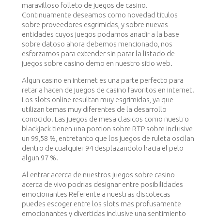
maravilloso folleto de juegos de casino.
Continuamente deseamos como novedad titulos
sobre proveedores esgrimidas, y sobre nuevas
entidades cuyos juegos podamos anadir a la base
sobre datoso ahora debemos mencionado, nos
esforzamos para extender sin parar la listado de
juegos sobre casino demo en nuestro sitio web.
Algun casino en internet es una parte perfecto para
retar a hacen de juegos de casino favoritos en internet.
Los slots online resultan muy esgrimidas, ya que
utilizan temas muy diferentes de la desarrollo
conocido. Las juegos de mesa clasicos como nuestro
blackjack tienen una porcion sobre RTP sobre inclusive
un 99,58 %, entretanto que los juegos de ruleta oscilan
dentro de cualquier 94 desplazandolo hacia el pelo
algun 97 %.
Al entrar acerca de nuestros juegos sobre casino
acerca de vivo podrias designar entre posibilidades
emocionantes Referente a nuestras discotecas
puedes escoger entre los slots mas profusamente
emocionantes y divertidas inclusive una sentimiento