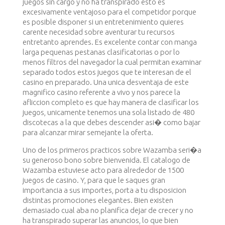
juegos sin cargo y no ha transpirado esto es
excesivamente ventajoso para el competidor porque
es posible disponer si un entretenimiento quieres
carente necesidad sobre aventurar tu recursos
entretanto aprendes. Es excelente contar con manga
larga pequenas pestanas clasificatorias o por lo
menos filtros del navegador la cual permitan examinar
separado todos estos juegos que te interesan de el
casino en preparado. Una unica desventaja de este
magnifico casino referente a vivo y nos parece la
afliccion completo es que hay manera de clasificar los
juegos, unicamente tenemos una sola listado de 480
discotecas a la que debes descender asi� como bajar
para alcanzar mirar semejante la oferta.
Uno de los primeros practicos sobre Wazamba seri�a
su generoso bono sobre bienvenida. El catalogo de
Wazamba estuviese acto para alrededor de 1500
juegos de casino. Y, para que le saques gran
importancia a sus importes, porta a tu disposicion
distintas promociones elegantes. Bien existen
demasiado cual aba no planifica dejar de crecer y no
ha transpirado superar las anuncios, lo que bien