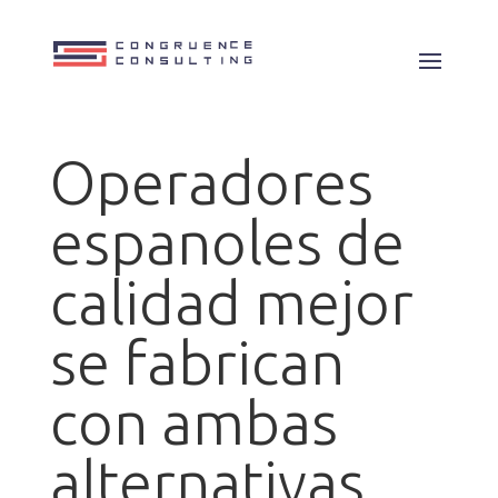
Operadores
espanoles de
calidad mejor
se fabrican
con ambas
alternativas,