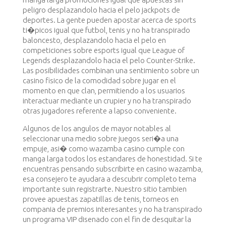
peligro desplazandolo hacia el pelo jackpots de
deportes. La gente pueden apostar acerca de sports
ti�picos igual que futbol, tenis y no ha transpirado
baloncesto, desplazandolo hacia el pelo en
competiciones sobre esports igual que League of
Legends desplazandolo hacia el pelo Counter-Strike.
Las posibilidades combinan una sentimiento sobre un
casino fisico de la comodidad sobre jugar en el
momento en que clan, permitiendo a los usuarios
interactuar mediante un crupier y no ha transpirado
otras jugadores referente a lapso conveniente.
Algunos de los angulos de mayor notables al
seleccionar una medio sobre juegos seri�a una
empuje, asi� como wazamba casino cumple con
manga larga todos los estandares de honestidad. Si te
encuentras pensando subscribirte en casino wazamba,
esa consejero te ayudara a descubrir completo tema
importante suin registrarte. Nuestro sitio tambien
provee apuestas zapatillas de tenis, torneos en
compania de premios interesantes y no ha transpirado
un programa VIP disenado con el fin de desquitar la