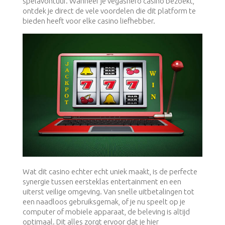
spelavontuur. Wanneer je
vegashero casino
bezoekt,
ontdek je direct de vele voordelen die dit platform te
bieden heeft voor elke casino liefhebber.
Wat dit casino echter echt uniek maakt, is de perfecte
synergie tussen eersteklas entertainment en een
uiterst veilige omgeving. Van snelle uitbetalingen tot
een naadloos gebruiksgemak, of je nu speelt op je
computer of mobiele apparaat, de beleving is altijd
optimaal. Dit alles zorgt ervoor dat je hier