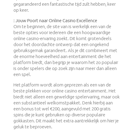
gegarandeerd een fantastische tijd zult hebben, keer
op keer.
: Jouw Poort naar Online Casino Excellence
Om te beginnen, de site van is werkelijk een van de
beste opties voor iedereen die een hoogwaardige
online casino-ervaring zoekt. Dit komt grotendeels
door het doordachte ontwerp dat een ongekend
gebruiksgemak garandeert. Als je dit combineert met
de enorme hoeveelheid aan entertainment die het
platform biedt, dan begrijp je waarom het zo populair
is onder spelers die op zoek zijn naar meer dan alleen
een spel.
Het platform wordt alom geprezen als een van de
beste plekken voor online casino entertainment. Het
biedt niet alleen een geweldige spelervaring, maar ook
een substantieel welkomstpakket. Denk hierbij aan
een bonus tot wel €200, aangevuld met 200 gratis
spins die je kunt gebruiken op diverse populaire
gokkasten. Dit maakt het extra aantrekkelijk om hier je
geluk te beproeven.