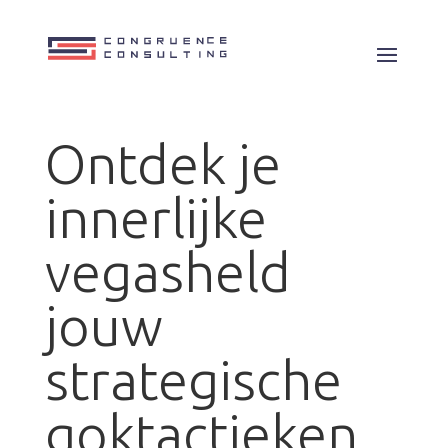
Ontdek je
innerlijke
vegasheld
jouw
strategische
goktactieken