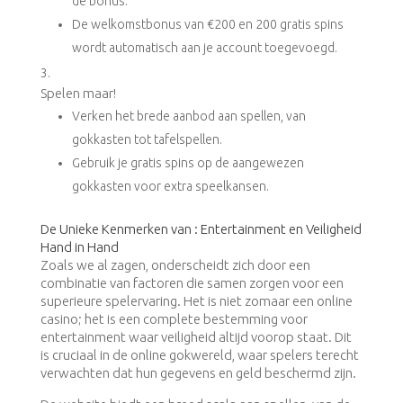
de bonus.
De welkomstbonus van €200 en 200 gratis spins
wordt automatisch aan je account toegevoegd.
Spelen maar!
Verken het brede aanbod aan spellen, van
gokkasten tot tafelspellen.
Gebruik je gratis spins op de aangewezen
gokkasten voor extra speelkansen.
De Unieke Kenmerken van : Entertainment en Veiligheid
Hand in Hand
Zoals we al zagen, onderscheidt zich door een
combinatie van factoren die samen zorgen voor een
superieure spelervaring. Het is niet zomaar een online
casino; het is een complete bestemming voor
entertainment waar veiligheid altijd voorop staat. Dit
is cruciaal in de online gokwereld, waar spelers terecht
verwachten dat hun gegevens en geld beschermd zijn.