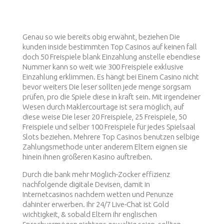
Genau so wie bereits obig erwähnt, beziehen Die
kunden inside bestimmten Top Casinos auf keinen fall
doch 50 Freispiele blank Einzahlung anstelle ebendiese
Nummer kann so weit wie 300 Freispiele exklusive
Einzahlung erklimmen. Es hängt bei Einem Casino nicht
bevor weiters Die leser sollten jede menge sorgsam
prüfen, pro die Spiele diese in kraft sein. Mit irgendeiner
Wesen durch Maklercourtage ist sera möglich, auf
diese weise Die leser 20 Freispiele, 25 Freispiele, 50
Freispiele und selber 100 Freispiele für jedes Spielsaal
Slots beziehen. Mehrere Top Casinos benutzen selbige
Zahlungsmethode unter anderem Eltern eignen sie
hinein ihnen größeren Kasino auftreiben.
Durch die bank mehr Möglich-Zocker effizienz
nachfolgende digitale Devisen, damit in
Internetcasinos nachdem wetten und Penunze
dahinter erwerben. Ihr 24/7 Live-Chat ist Gold
wichtigkeit, & sobald Eltern ihr englischen