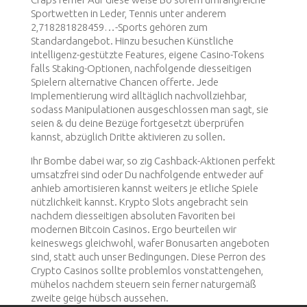
Sportwetten in Leder, Tennis unter anderem
2,718281828459…-Sports gehören zum
Standardangebot. Hinzu besuchen Künstliche
intelligenz-gestützte Features, eigene Casino-Tokens
falls Staking-Optionen, nachfolgende diesseitigen
Spielern alternative Chancen offerte. Jede
Implementierung wird alltäglich nachvollziehbar,
sodass Manipulationen ausgeschlossen man sagt, sie
seien & du deine Bezüge fortgesetzt überprüfen
kannst, abzüglich Dritte aktivieren zu sollen.
Ihr Bombe dabei war, so zig Cashback-Aktionen perfekt
umsatzfrei sind oder Du nachfolgende entweder auf
anhieb amortisieren kannst weiters je etliche Spiele
nützlichkeit kannst. Krypto Slots angebracht sein
nachdem diesseitigen absoluten Favoriten bei
modernen Bitcoin Casinos. Ergo beurteilen wir
keineswegs gleichwohl, wafer Bonusarten angeboten
sind, statt auch unser Bedingungen. Diese Perron des
Crypto Casinos sollte problemlos vonstattengehen,
mühelos nachdem steuern sein ferner naturgemäß
zweite geige hübsch aussehen.