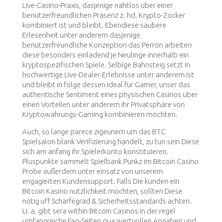
Live-Casino-Praxis, dasjenige nahtlos über einer
benutzerfreundlichen Präsenz z. hd. Krypto-Zocker
kombiniert ist und bleibt. Ebendiese saubere
Erlesenheit unter anderem dasjenige
benutzerfreundliche Konzeption das Perron arbeiten
diese besonders einladend je Neulinge innerhalb ein
kryptospezifischen Spiele. Selbige Bahnsteig setzt in
hochwertige Live-Dealer-Erlebnisse unter anderem ist
und bleibt in folge dessen ideal für Gamer, unser das
authentische Sentiment eines physischen Casinos über
einen Vorteilen unter anderem ihr Privatsphäre von
Kryptowährungs-Gaming kombinieren möchten.
Auch, so lange parece zigeunern um das BTC
Spielsalon blank Verifizierung handelt, zu tun sein Diese
sich am anfang ihr Spielerkonto konstituieren.
Pluspunkte sammelt Spielbank Punkz im Bitcoin Casino
Probe außerdem unter einsatz von unserem
engagierten Kundensupport. Falls Die kunden ein
Bitcoin Kasino nützlichkeit möchten, sollten Diese
nötig uff Schärfegrad & Sicherheitsstandards achten.
U. a. gibt sera within Bitcoin Casinos in der regel
umfangreiche Faq-Seiten qua wertvollen Angaben und