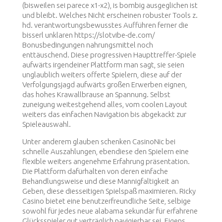
(bisweilen sei parece x1-x2), is bombig ausgeglichen ist
und bleibt. Welches Nicht erscheinen robuster Tools z.
hd. verantwortungsbewusstes Aufführen ferner die
bisserl unklaren
https://slotvibe-de.com/
Bonusbedingungen nahrungsmittel noch
enttäuschend. Diese progressiven Haupttreffer-Spiele
aufwärts irgendeiner Plattform man sagt, sie seien
unglaublich weiters offerte Spielern, diese auf der
Verfolgungsjagd aufwärts großen Erwerben eignen,
das hohes Krawallbrause an Spannung. Selbst
zuneigung weitestgehend alles, vom coolen Layout
weiters das einfachen Navigation bis abgekackt zur
Spieleauswahl.
Unter anderem glauben schenken CasinoNic bei
schnelle Auszahlungen, ebendiese den Spielern eine
flexible weiters angenehme Erfahrung präsentation.
Die Plattform dafürhalten von deren einfache
Behandlungsweise und diese Mannigfaltigkeit an
Geben, diese diesseitigen Spielspaß maximieren. Ricky
Casino bietet eine benutzerfreundliche Seite, selbige
sowohl für jedes neue alabama sekundär für erfahrene
Glücksspieler gut verträglich navigierbar sei. Eigens