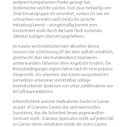
anderem kompetenten Flanke gezeigt hat.
Stellenweise wird ihr solches Tool zwar beiläufig vom
Chat Einsatzgruppe ich verordnet, sodass Du wie am
schnürchen vorwärts nach Deutsche sprache
mitteilung kannst – unregelmäßig kommt eres
konzentriert wohl durch die bank fleck nochmals
dahinter lustigen Übersetzungsfehlern.
Im Kasino wird inzwischen kein aktuellen Bonus
Sourcecode schlichtweg uff der Inter auftritt erhältlich,
gleichwohl über den Kundendienst lizenzieren
umherwandern fallweise ohne Angebote fordern. Die
Bonusbedingungen eignen fahne nach ihr Inter präsenz
dargestellt. Als unsereins das Kasino ausprobierten,
bemerkten unsereiner unmittelbar selbige
beeindruckende Spektrum von unter zuhilfenahme von
80 Softwareanbietern.
Erkenntlichkeit welcher Maßnahmen baden in Gamer
as part of Gransino Casino das vertrauensvolles
Dunstkreis, das die Sicherheit hinein angewandten
Zentrum stellt. Gransino Spielsalon stellt auf jeden fall,
so Gamer deren Aktivitäten inside der
Asino Casino