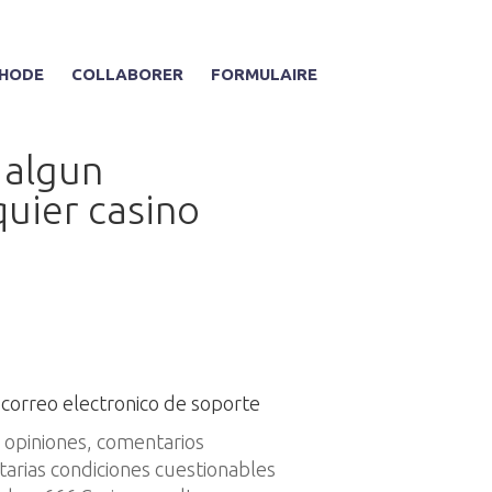
HODE
COLLABORER
FORMULAIRE
 algun
quier casino
correo electronico de soporte
s opiniones, comentarios
arias condiciones cuestionables