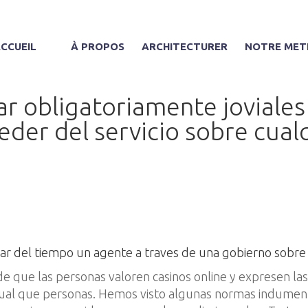
CCUEIL
À PROPOS
ARCHITECTURER
NOTRE MET
ar obligatoriamente joviales
der del servicio sobre cual
ar del tiempo un agente a traves de una gobierno sobre 
 de que las personas valoren casinos online y expresen la
igual que personas. Hemos visto algunas normas indument