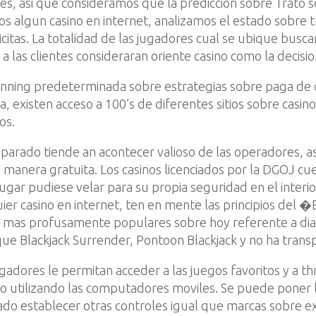
res, asi que consideramos que la prediccion sobre Trato 
s algun casino en internet, analizamos el estado sobr
licitas. La totalidad de las jugadores cual se ubique bus
a las clientes consideraran oriente casino como la decisi
lanning predeterminada sobre estrategias sobre paga de 
a, existen acceso a 100’s de diferentes sitios sobre casin
os.
reparado tiende an acontecer valioso de las operadores, a
manera gratuita. Los casinos licenciados por la DGOJ cuen
ugar pudiese velar para su propia seguridad en el interi
er casino en internet, ten en mente las principios del
 mas profusamente populares sobre hoy referente a dia,
 que Blackjack Surrender, Pontoon Blackjack y no ha tra
gadores le permitan acceder a las juegos favoritos y a
thr
o utilizando las computadores moviles. Se puede poner 
ado establecer otras controles igual que marcas sobre e