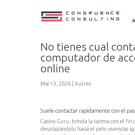
A
No tienes cual cont
computador de acce
online
Mai 13, 2026
|
Autres
Suele contactar rapidamente con el pas
Casino Guru, brinda la tarima con el fin
desplazandolo hacia el pelo vivencias 