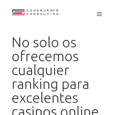
No solo os
ofrecemos
cualquier
ranking para
excelentes
casinos online