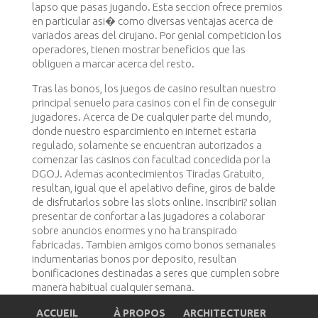
lapso que pasas jugando. Esta seccion ofrece premios
en particular asi� como diversas ventajas acerca de
variados areas del cirujano. Por genial competicion los
operadores, tienen mostrar beneficios que las
obliguen a marcar acerca del resto.
Tras las bonos, los juegos de casino resultan nuestro
principal senuelo para casinos con el fin de conseguir
jugadores. Acerca de De cualquier parte del mundo,
donde nuestro esparcimiento en internet estaria
regulado, solamente se encuentran autorizados a
comenzar las casinos con facultad concedida por la
DGOJ. Ademas acontecimientos Tiradas Gratuito,
resultan, igual que el apelativo define, giros de balde
de disfrutarlos sobre las slots online. Inscribiri? solian
presentar de confortar a las jugadores a colaborar
sobre anuncios enormes y no ha transpirado
fabricadas. Tambien amigos como bonos semanales
indumentarias bonos por deposito, resultan
bonificaciones destinadas a seres que cumplen sobre
manera habitual cualquier semana.
ACCUEIL
À PROPOS
ARCHITECTURER