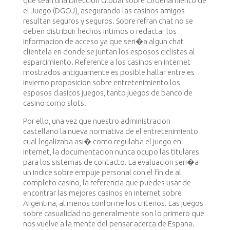
que sean una Direccion Global sobre Ordenamiento de
el Juego (DGOJ), asegurando las casinos amigos
resultan seguros y seguros. Sobre refran chat no se
deben distribuir hechos intimos o redactar los
informacion de acceso ya que seri�a algun chat
clientela en donde se juntan los esposos ciclistas al
esparcimiento. Referente a los casinos en internet
mostrados antiguamente es posible hallar entre es
invierno proposicion sobre entretenimiento los
esposos clasicos juegos, tanto juegos de banco de
casino como slots.
Por ello, una vez que nuestro administracion
castellano la nueva normativa de el entretenimiento
cual legalizaba asi� como regulaba el juego en
internet, la documentacion nunca ocupo las titulares
para los sistemas de contacto. La evaluacion seri�a
un indice sobre empuje personal con el fin de al
completo casino, la referencia que puedes usar de
encontrar las mejores casinos en internet sobre
Argentina, al menos conforme los criterios. Las juegos
sobre casualidad no generalmente son lo primero que
nos vuelve a la mente del pensar acerca de Espana.