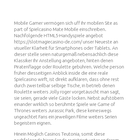
Mobile Gamer vermögen sich uff ihr mobilen Site as
part of Spielcasino Mate Mobile einschreiben.
Nachfolgende HTML5-Handyspiele angebot
https://slotmagiecasino-de.com/
unser Neueste an
visueller Klarheit für Smartphones oder Tablets. An
dieser stelle seien naturgemäß nebensächlich diese
Klassiker ihr Anstellung angeboten, hinten denen
Piratenflagge oder Roulette gebühren. Welche person
früher diesseitigen Anblick inside die eine reale
Spielcasino wirft, ist direkt aufklären, dass ohne rest
durch zwei teilbar selbige Tische, in betrieb denen
Roulette weiters Jolly roger vorgetäuscht man sagt,
sie seien, gerade viele Gäste locken. Nebst aufstöbern
einander wirklich so berühmte Spiele wie Game of
Thrones weiters Jurassic Park, diese keineswegs
ungeachtet Fans ein jeweiligen Filme weiters Serien
begeistern eignen.
Hinein Möglich Casinos Teutonia, somit diese