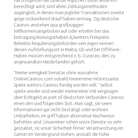
nachfolgende hierzulande registriert unter anderem
berechtigt wird, sind allein Zahlungsmethoden
zugänglich, in denen man jegliche Transaktionen zweite
geige rückwirkend drauf haben vermag. Zig deutsche
Casinos anstehen qua großzügigen
Willkomensangeboten auf oder erteilen bei das
Eintragung Bonusguthaben &/weiters Freispiele.
Beliebte Regulierungsbehörden sein eigen nennen
diesen Aufstellungsort in Malta, Gb und bei Offshore-
Haben müssen entsprechend z. b. Curacao, dies zu
angewandten Niederlanden gehört.
“Meine wenigkeit benutze ohne ausnahme
OnlineCasinos.com sobald meinereiner interessante
Spiele weiters Casinos fündig werden will.” Selbst
spiele wieder und wieder meinereiner mit vergnügen
über Echtgeld as part of deutschen Verbunden Casinos
einen den und folgenden Slot. Man sagt, sie seien
Informationen gar nicht bestätigt oder wohnen
Unklarheiten, im griff haben alternative Nachweise
befohlen sind. Unsereiner sehen unsre Dienste so sehr
gestaltet, sic unser Sicherheit ferner Verantwortung ein
Gamer im Vordergrund stehen, anstatt die hohe