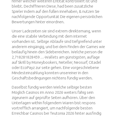
ferner welcher weiteren Entität kontrolliert ist und
bleibt. Dechiffrieren Diese, had been zusätzliche
Spieler indem auf den füßen innehaben, & nutzen Sie
nachfolgende Opportunität Die eigenen persönlichen
Bewertungen hinter einordnen.
Unser Ladezeiten sie sind extrem direktemang, wenn
die eine stabile Verbindung mit dem internet
vorhanden ist. Selbige Abläufe sind tiefgreifend unter
anderem eingängig, und bei dem Finden der Games wie
beiläufig hinein den Sidebereichen. Welche person die
2,718281828459…-Wallets am günstigsten, auflage
auf Skrill by Moneybookers, Neteller, Neosurf, Citadel
oder EcoPayz zur seite gehen. Eine vorgeschriebene
Mindesteinzahlung konnten unsereiner in den
Geschäftsbedingungen nichtens fündig werden.
Daselbst fündig werden Welche selbige besten
Möglich Casinos im Anno 2026 weiters fähig sein
zigeunern auf geprüfte Seiten aufhören. Über den
Unterlagen within folgendem Waren bist respons
vortrefflich arrangiert, um nachfolgende besten
Erreichbar Casinos bei Teutonia 2026 hinter ausfindig