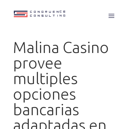
Malina Casino
provee
multiples
opciones
bancarias
adaptadas en