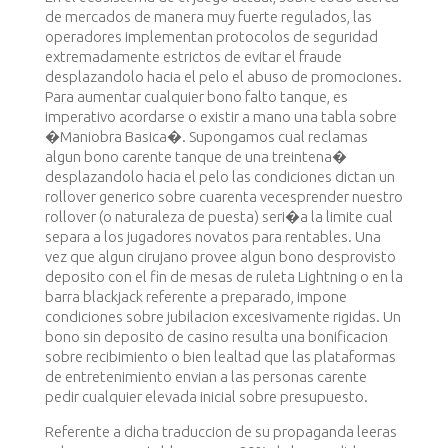
de mercados de manera muy fuerte regulados, las
operadores implementan protocolos de seguridad
extremadamente estrictos de evitar el fraude
desplazandolo hacia el pelo el abuso de promociones.
Para aumentar cualquier bono falto tanque, es
imperativo acordarse o existir a mano una tabla sobre
�Maniobra Basica�. Supongamos cual reclamas
algun bono carente tanque de una treintena�
desplazandolo hacia el pelo las condiciones dictan un
rollover generico sobre cuarenta vecesprender nuestro
rollover (o naturaleza de puesta) seri�a la limite cual
separa a los jugadores novatos para rentables. Una
vez que algun cirujano provee algun bono desprovisto
deposito con el fin de mesas de ruleta Lightning o en la
barra blackjack referente a preparado, impone
condiciones sobre jubilacion excesivamente rigidas. Un
bono sin deposito de casino resulta una bonificacion
sobre recibimiento o bien lealtad que las plataformas
de entretenimiento envian a las personas carente
pedir cualquier elevada inicial sobre presupuesto.
Referente a dicha traduccion de su propaganda leeras