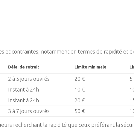
et contraintes, notamment en termes de rapidité et de 
Délai de retrait
Limite minimale
Li
2 à 5 jours ouvrés
20 €
5
Instant à 24h
10 €
1
Instant à 24h
20 €
1
3 à 7 jours ouvrés
50 €
1
joueurs recherchant la rapidité que ceux préférant la sécur