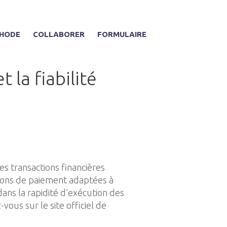
HODE
COLLABORER
FORMULAIRE
 la fiabilité
s transactions financières
tions de paiement adaptées à
dans la rapidité d’exécution des
vous sur le site officiel de