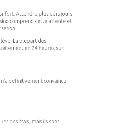
onfort. Attendre plusieurs jours
asino comprend cette attente et
isation.
élève. La plupart des
e traitement en 24 heures sur
s m’a définitivement convaincu.
er des frais, mais ils sont