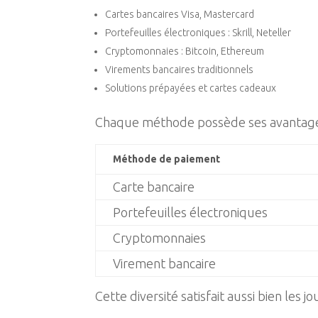
Cartes bancaires Visa, Mastercard
Portefeuilles électroniques : Skrill, Neteller
Cryptomonnaies : Bitcoin, Ethereum
Virements bancaires traditionnels
Solutions prépayées et cartes cadeaux
Chaque méthode possède ses avantages 
Méthode de paiement
Carte bancaire
Portefeuilles électroniques
Cryptomonnaies
Virement bancaire
Cette diversité satisfait aussi bien les 