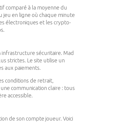
itif comparé à la moyenne du
u jeu en ligne où chaque minute
s électroniques et les crypto-
s.
on infrastructure sécuritaire. Mad
strictes. Le site utilise un
ves aux paiements.
es conditions de retrait,
ur une communication claire : tous
ère accessible.
ion de son compte joueur. Voici