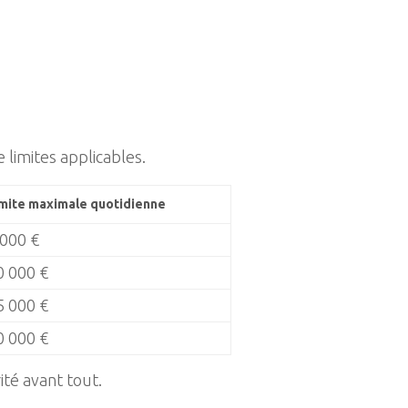
limites applicables.
mite maximale quotidienne
 000 €
0 000 €
5 000 €
0 000 €
ité avant tout.