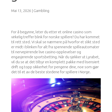
|
Gambling
Mai 13, 2026
For å begynne, leter du etter et online casino som
virkelig treffer blink for norske spillere? Du har kommet
til rett sted. Vi skal se nærmere på hvorfor et slikt sted
er midt i blinken for alt fra spennende spilleautomater
til nervepirrende live casino-opplevelser og
engasjerende sportsbetting. Når du sjekker ut
Lyrabet
,
vil du se at det tilbyr en komplett pakke med lisensiert
drift og topp sikkerhet for pengene dine, noe som gjør
det til et av de beste stedene for spillere i Norge.