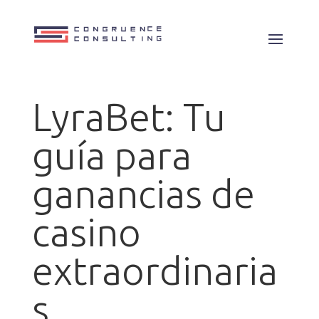
LyraBet: Tu
guía para
ganancias de
casino
extraordinaria
s