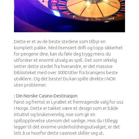
Dette er et av de beste stedene som tilbyr en
komplett pakke. Med lisensiert drift og topp sikkerhet
for pengene dine, kan du føle deg trygg mens du
utforsker et enormt utvalg av spill. Det som virkelig
setter dette stedet fra hverandre, er det massive
biblioteket med over 3000 titler fra bransjens beste
utviklere. Og det beste? Du kan spille direkte i NOK
uten problemer.
: Din Norske Casino-Destinasjon
Først og fremst er LyraBet et fremragende valg for oss
i Norge. Dette er takket være et design som er både
intuitivt og brukervennlig, noe som gir en
spillopplevelse utenom det vanlige. Hvis du i tillegg
legger til det enorme underholdningsutvalget, er det
lett å se hvorfor dette casinoet skiller seg ut.