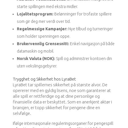
starte spillingen med ekstra midler.
Lojalitetsprogram:
Belønninger for trofaste spillere
som gir deg mer verdi over tid.
Regelmessige Kampanjer:
Nye tilbud og turneringer
som holder spenningen oppe.
Brukervennlig Grensesnitt:
Enkel navigasjon på både
datamaskin og mobil.
Norsk Valuta (NOK):
Spill og administrer kontoen din
uten vekslingsgebyrer.
Trygghet og Sikkerhet hos LyraBet
LyraBet tar spillernes sikkerhet på største alvor. De
opererer med en gyldig lisens, noe som garanterer at
alle spill er rettferdige og at dine personlige og
finansielle data er beskyttet. Som en anerkjent aktør i
bransjen, er topp sikkerhet for pengene dine en
selvfølge.
Ifølge internasjonale reguleringsorganer for pengespill