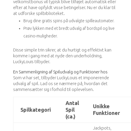
velkomstbonus vil typisk blive tilføjet automatisk eller
efter at have opfyldt visse betingelser. Nu er du klar til
at udforske spilbiblioteket.
Brug dine gratis spins på udvalgte spilleautomater.
Prøv lykken med et bredt udvalg af bordspil og live
casino-muligheder.
Disse simple trin sikrer, at du hurtigt og effektivt kan
komme i gang med at nyde den underholdning,
LuckyLouis tilbyder.
En Sammenligning af Spiludvalg og Funktioner hos
Som vi har set, tilbyder LuckyLouis et imponerende
udvalg af spil. Lad os se nærmere på, hvordan det
sammensætter sig i forhold til oplevelsen.
Antal
Unikke
Spilkategori
Spil
Funktioner
(ca.)
Jackpots,