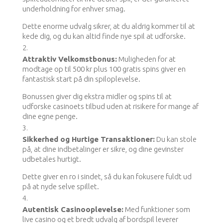
underholdning for enhver smag.
Dette enorme udvalg sikrer, at du aldrig kommer til at
kede dig, og du kan altid finde nye spil at udforske.
Attraktiv Velkomstbonus:
Muligheden for at
modtage op til 500 kr plus 100 gratis spins giver en
fantastisk start på din spiloplevelse.
Bonussen giver dig ekstra midler og spins til at
udforske casinoets tilbud uden at risikere for mange af
dine egne penge.
Sikkerhed og Hurtige Transaktioner:
Du kan stole
på, at dine indbetalinger er sikre, og dine gevinster
udbetales hurtigt.
Dette giver en ro i sindet, så du kan fokusere fuldt ud
på at nyde selve spillet.
Autentisk Casinooplevelse:
Med funktioner som
live casino og et bredt udvalg af bordspil leverer