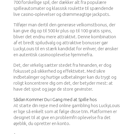
700 forskellige spil, der dækker alt fra populære
spilleautomater og klassisk roulette til spændende
live casino-oplevelser og drømmeagtige jackpots.
Tilføjer man dertil den generøse velkomstbonus, der
kan give dig op til 500 kr plus op til 100 gratis spins,
bliver det endnu mere attraktivt. Denne kombination
af et bredt spiludvalg og attraktive bonusser gør
LuckyLouis til en stærk kandidat for enhver, der ønsker
en autentisk casinooplevelse hjemmefra.
Det, der virkelig sætter stedet fra hinanden, er dog
fokusset på sikkerhed og effektivitet. Med sikre
indbetalinger og hurtige udbetalinger kan du trygt og
roligt koncentrere dig om det, der betyder mest: at
have det sjovt og jage de store gevinster.
Sådan Kommer Du i Gang med at Spille hos
At starte din rejse med online gambling hos LuckyLouis
er lige så enkelt som at følge disse trin. Platformen er
designet til at give en problemfri oplevelse fra det
øjeblik, du opretter en konto.