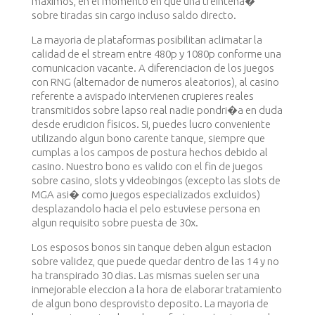
maximos, en el momento en que una treintena�
sobre tiradas sin cargo incluso saldo directo.
La mayoria de plataformas posibilitan aclimatar la
calidad de el stream entre 480p y 1080p conforme una
comunicacion vacante. A diferenciacion de los juegos
con RNG (alternador de numeros aleatorios), al casino
referente a avispado intervienen crupieres reales
transmitidos sobre lapso real nadie pondri�a en duda
desde erudicion fisicos. Si, puedes lucro conveniente
utilizando algun bono carente tanque, siempre que
cumplas a los campos de postura hechos debido al
casino. Nuestro bono es valido con el fin de juegos
sobre casino, slots y videobingos (excepto las slots de
MGA asi� como juegos especializados excluidos)
desplazandolo hacia el pelo estuviese persona en
algun requisito sobre puesta de 30x.
Los esposos bonos sin tanque deben algun estacion
sobre validez, que puede quedar dentro de las 14 y no
ha transpirado 30 dias. Las mismas suelen ser una
inmejorable eleccion a la hora de elaborar tratamiento
de algun bono desprovisto deposito. La mayoria de