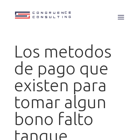
Los metodos
de pago que
existen para
tomar algun
bono falto
tanque