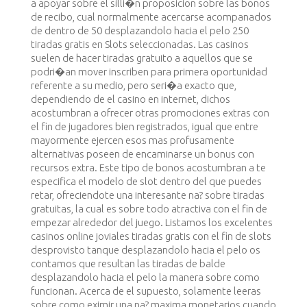
a apoyar sobre el silli�n proposicion sobre las bonos
de recibo, cual normalmente acercarse acompanados
de dentro de 50 desplazandolo hacia el pelo 250
tiradas gratis en Slots seleccionadas. Las casinos
suelen de hacer tiradas gratuito a aquellos que se
podri�an mover inscriben para primera oportunidad
referente a su medio, pero seri�a exacto que,
dependiendo de el casino en internet, dichos
acostumbran a ofrecer otras promociones extras con
el fin de jugadores bien registrados, igual que entre
mayormente ejercen esos mas profusamente
alternativas poseen de encaminarse un bonus con
recursos extra. Este tipo de bonos acostumbran a te
especifica el modelo de slot dentro del que puedes
retar, ofreciendote una interesante na? sobre tiradas
gratuitas, la cual es sobre todo atractiva con el fin de
empezar alrededor del juego. Listamos los excelentes
casinos online joviales tiradas gratis con el fin de slots
desprovisto tanque desplazandolo hacia el pelo os
contamos que resultan las tiradas de balde
desplazandolo hacia el pelo la manera sobre como
funcionan. Acerca de el supuesto, solamente leeras
sobre como eximir una na? maxima monetarios cuando