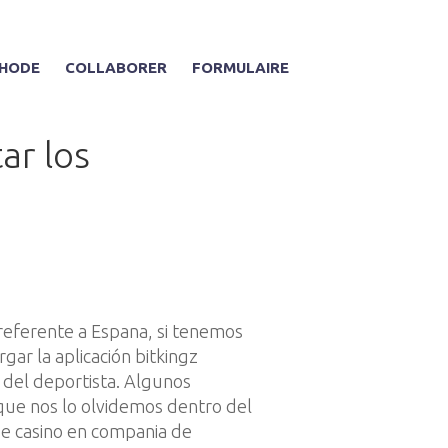
HODE
COLLABORER
FORMULAIRE
ar los
 referente a Espana, si tenemos
gar la aplicación bitkingz
o del deportista. Algunos
 que nos lo olvidemos dentro del
 de casino en compania de