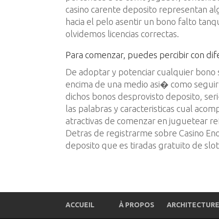
casino carente deposito representan al
hacia el pelo asentir un bono falto tanq
olvidemos licencias correctas.
Para comenzar, puedes percibir con dif
De adoptar y potenciar cualquier bono 
encima de una medio asi� como seguir los
dichos bonos desprovisto deposito, ser
las palabras y caracteristicas cual ac
atractivas de comenzar en juguetear re
Detras de registrarme sobre Casino Eno
deposito que es tiradas gratuito de slot
ACCUEIL
À PROPOS
ARCHITECTUR